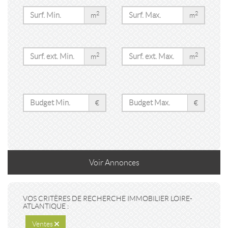
2
2
m
m
2
2
m
m
€
€
Voir
Annonces
VOS CRITÈRES DE RECHERCHE IMMOBILIER LOIRE-
ATLANTIQUE :
Ventes