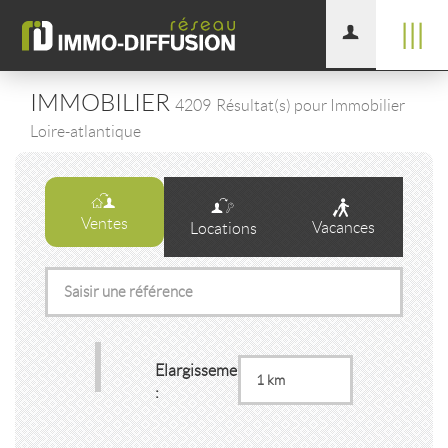
|||
IMMOBILIER
4209
Résultat(s) pour Immobilier
Loire-atlantique
Ventes
Vacances
Locations
Elargissement
: