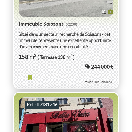
10
Immeuble Soissons
(02200)
Situé dans un secteur recherché de Soissons - cet
immeuble représente une excellente opportunité
d'investissement avec une rentabilité
immédiate.Il...
VENTE IMMEUBLE
AISNE
2
158
2
m
138
( Terrasse
m
)
244 000 €
IMMEUBLE AISNE
2
540
m
2
295
( Terrain
m
)
Immobilier Soissons
Ref : ID181246