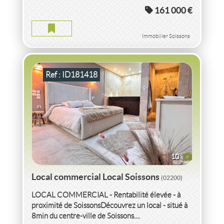
161 000 €
LOCAL COMMERCIAL LOCAL AISNE
2
90
m
Immobilier Soissons
Ref : ID181418
10
Local commercial Local Soissons
(02200)
LOCAL COMMERCIAL - Rentabilité élevée - à
proximité de SoissonsDécouvrez un local - situé à
8min du centre-ville de Soissons....