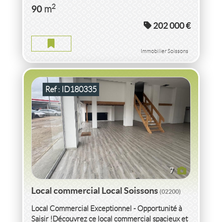
VENTE LOCAL COMMERCIAL LOCAL
AISNE
2
90
m
202 000 €
LOCAL COMMERCIAL LOCAL AISNE
2
2
pièce(s)
-
154
m
Immobilier Soissons
Ref : ID180335
7
Local commercial Local Soissons
(02200)
Local Commercial Exceptionnel - Opportunité à
Saisir !Découvrez ce local commercial spacieux et