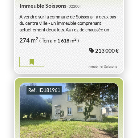
Immeuble Soissons
(02200)
A vendre sur la commune de Soissons - a deux pas
du centre ville - un immeuble comprenant
actuellement deux lots. Au rez de chaussée un
local commercial pouvant y acceuillir...
VENTE IMMEUBLE
AISNE
2
274
2
m
1 618
( Terrain
m
)
213 000 €
IMMEUBLE AISNE
2
96
m
2
397
( Terrain
m
)
Immobilier Soissons
Ref : ID181961