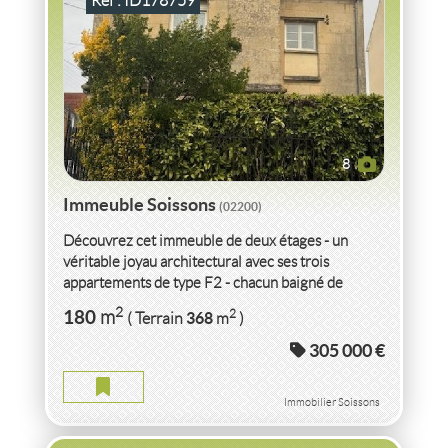
Ref : ID178759
8
Immeuble Soissons
(02200)
Découvrez cet immeuble de deux étages - un
véritable joyau architectural avec ses trois
appartements de type F2 - chacun baigné de
lumière grâce...
VENTE IMMEUBLE
AISNE
2
180
2
m
368
( Terrain
m
)
305 000 €
IMMEUBLE AISNE
2
457
m
2
1 736
( Terrain
m
)
Immobilier Soissons