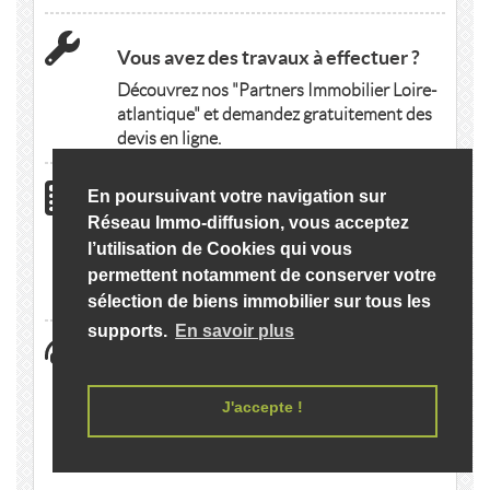
Vous avez des travaux à effectuer ?
Découvrez nos "Partners Immobilier Loire-
atlantique" et demandez gratuitement des
devis en ligne.
En poursuivant votre navigation sur
Calculer votre emprunt Immobilier
Réseau Immo-diffusion, vous acceptez
Loire-atlantique
l’utilisation de Cookies qui vous
Simulez votre capacité d'emprunt en
permettent notamment de conserver votre
quelques clics.
sélection de biens immobilier sur tous les
supports.
En savoir plus
Trouver un organisme administratif
rattaché à Immobilier Loire-
atlantique
J'accepte !
Retrouvez facilement les liens utiles pour
votre logement.