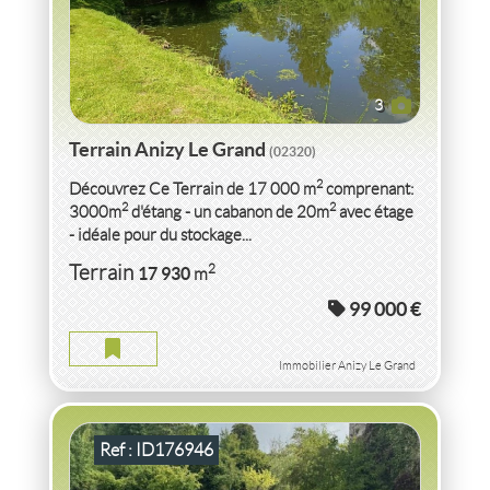
3
Terrain Anizy Le Grand
(02320)
2
Découvrez Ce Terrain de 17 000 m
comprenant:
2
2
3000m
d'étang - un cabanon de 20m
avec étage
- idéale pour du stockage...
VENTE TERRAIN
AISNE
2
Terrain
17 930
m
99 000 €
TERRAIN AISNE
Terrain
2
963
m
Immobilier Anizy Le Grand
Ref : ID176946