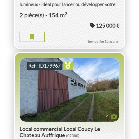
lumineux - idéal pour lancer ou développer votre...
VENTE LOCAL COMMERCIAL LOCAL
AISNE
2
2
154
pièce(s)
-
m
125 000 €
LOCAL COMMERCIAL LOCAL AISNE
2
363
m
Immobilier Soissons
Ref : ID179967
4
Local commercial Local Coucy Le
Chateau Auffrique
(02380)