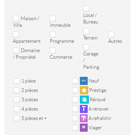
Local /
Maison /
Bureau
Villa
Immeuble
Terrain
Appartement
Programme
Autres
Domaine
Garage
/ Propriété
Commerce
/
Parking
1 pièce
Neuf
2 pièces
Prestige
3 pièces
Rénové
4 pièces
A rénover
5 pièces et +
A rafraîchir
Viager