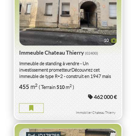
10
Immeuble Chateau Thierry
(02400)
Immeuble de standing à vendre - Un
investissement prometteurDécouvrez cet
immeuble de type R+2 - construit en 1947 mais
entièrement rénové - offrant...
VENTE IMMEUBLE
AISNE
2
455
2
m
510
( Terrain
m
)
462 000 €
IMMEUBLE AISNE
2
180
m
2
368
( Terrain
m
)
Immobilier Chateau Thierry