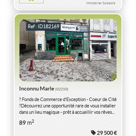
Immobilier Soissons
Ref : ID182169
10
Inconnu Marle
(02250)
? Fonds de Commerce d'Exception - Coeur de Cité
?Découvrez une opportunité rare de vous installer
dans un lieu magique - prêt à accueillir vos rêves...
VENTE INCONNU
AISNE
2
89
m
29 500 €
INCONNU AISNE