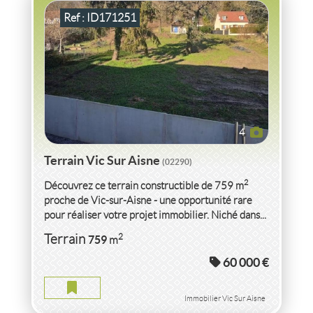
Ref : ID171251
4
Terrain Vic Sur Aisne
(02290)
2
Découvrez ce terrain constructible de 759 m
proche de Vic-sur-Aisne - une opportunité rare
pour réaliser votre projet immobilier. Niché dans...
VENTE INCONNU
AISNE
2
Terrain
759
m
60 000 €
INCONNU AISNE
Immobilier Vic Sur Aisne