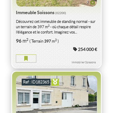
7
Immeuble Soissons
(02200)
Découvrez cet immeuble de standing normal - sur
2
un terrain de 397 m
- où chaque détail respire
l'élégance et le confort. Imaginez vos...
VENTE IMMEUBLE
AISNE
2
96
2
m
397
( Terrain
m
)
254 000 €
IMMEUBLE AISNE
2
158
m
2
138
( Terrasse
m
)
Immobilier Soissons
Ref : ID182365