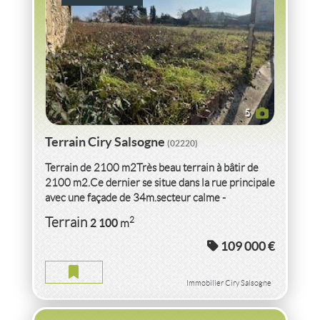
5
Terrain Ciry Salsogne
(02220)
Terrain de 2100 m2Très beau terrain à bâtir de
2100 m2.Ce dernier se situe dans la rue principale
avec une façade de 34m.secteur calme -
magnifique - proche...
VENTE TERRAIN
AISNE
2
Terrain
2 100
m
109 000 €
TERRAIN AISNE
Terrain
2
759
m
Immobilier Ciry Salsogne