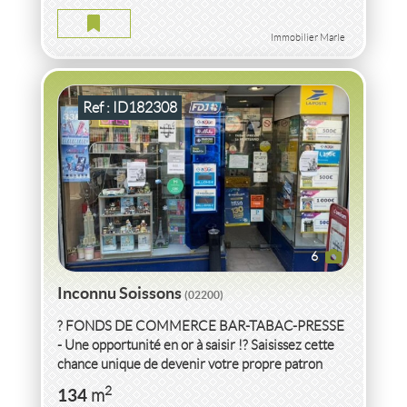
2
134
m
Immobilier Marle
Ref : ID182308
6
Inconnu Soissons
(02200)
? FONDS DE COMMERCE BAR-TABAC-PRESSE
- Une opportunité en or à saisir !? Saisissez cette
chance unique de devenir votre propre patron
dans un secteur porteur ! Ce fonds...
VENTE LOCAL COMMERCIAL LOCAL
AISNE
2
134
m