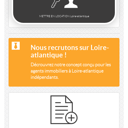
METTRE EN LOCATION Loire-atlantique
Nous recrutons sur Loire-
atlantique !
Décrouvrez notre concept conçu pour les
agents immobiliers à Loire-atlantique
indépendants.