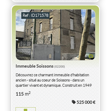
Ref : ID171578
8
Immeuble Soissons
(02200)
Découvrez ce charmant immeuble d'habitation
ancien - situé au coeur de Soissons - dans un
quartier vivant et dynamique. Construit en 1949
et entièrement rénové...
2
115
m
525 000 €