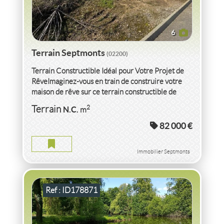
6
Terrain Septmonts
(02200)
Terrain Constructible Idéal pour Votre Projet de
RêveImaginez-vous en train de construire votre
maison de rêve sur ce terrain constructible de
2
1272 m
...
VENTE TERRAIN
AISNE
2
Terrain
N.C.
m
82 000 €
TERRAIN AISNE
Terrain
2
17 930
m
Immobilier Septmonts
Ref : ID178871