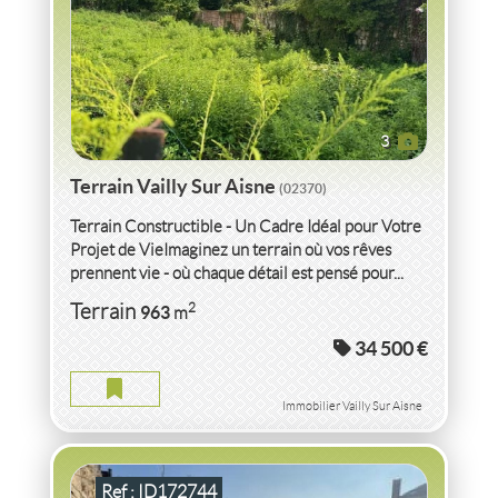
3
Terrain Vailly Sur Aisne
(02370)
Terrain Constructible - Un Cadre Idéal pour Votre
Projet de VieImaginez un terrain où vos rêves
prennent vie - où chaque détail est pensé pour...
VENTE TERRAIN
AISNE
2
Terrain
963
m
34 500 €
TERRAIN AISNE
Terrain
2
2 100
m
Immobilier Vailly Sur Aisne
Ref : ID172744