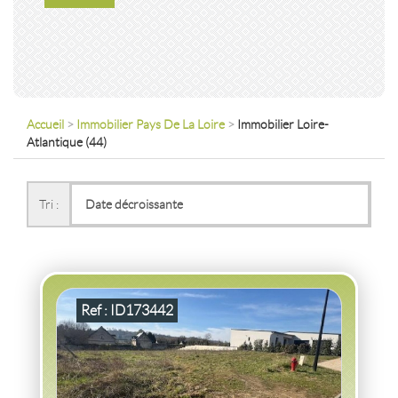
Accueil
>
Immobilier Pays De La Loire
>
Immobilier Loire-
Atlantique (44)
VENTE TERRAIN
AISNE
Tri :
TERRAIN AISNE
Terrain
2
N.C.
m
Ref : ID173442