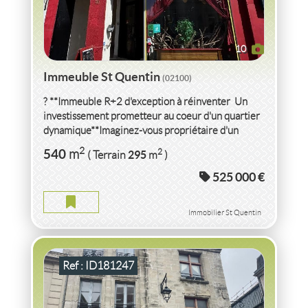
10
Immeuble St Quentin
(02100)
? **Immeuble R+2 d'exception à réinventer  Un
investissement prometteur au coeur d'un quartier
dynamique**Imaginez-vous propriétaire d'un
**immeuble d'exception**...
VENTE IMMEUBLE
AISNE
2
540
2
m
295
( Terrain
m
)
525 000 €
IMMEUBLE AISNE
2
340
m
2
216
( Terrain
m
)
Immobilier St Quentin
Ref : ID181247