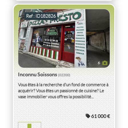
Ref : ID182826
6
Inconnu Soissons
(02200)
Vous êtes à la recherche d'un fond de commerce à
acquérir? Vous êtes un passionné de cuisine? Le
vase immobilier vous offres la possibilité...
VENTE INCONNU
AISNE
61 000 €
INCONNU AISNE
2
89
m