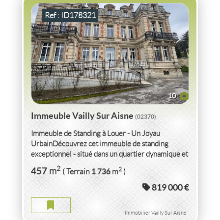
Ref : ID178321
10
Immeuble Vailly Sur Aisne
(02370)
Immeuble de Standing à Louer - Un Joyau
UrbainDécouvrez cet immeuble de standing
exceptionnel - situé dans un quartier dynamique et
bien desservi. Avec ses 4 étages...
VENTE IMMEUBLE
AISNE
2
457
2
m
1 736
( Terrain
m
)
819 000 €
IMMEUBLE AISNE
2
115
m
Immobilier Vailly Sur Aisne