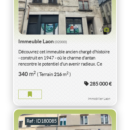
6
Immeuble Laon
(02000)
Découvrez cet immeuble ancien chargé d'histoire
- construit en 1947 - où le charme d'antan
rencontre le potentiel d'un avenir radieux. Ce
bijou architectural...
VENTE IMMEUBLE
AISNE
2
340
2
m
216
( Terrain
m
)
285 000 €
IMMEUBLE AISNE
2
455
m
2
510
( Terrain
m
)
Immobilier Laon
Ref : ID180085