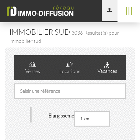
|||
IMMOBILIER SUD
3036
Résultat(s) pour
immobilier sud
Vacances
Ventes
Locations
Elargissement
: