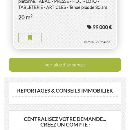
piétonne. TABAC - PRESSE - F.D.J. - LOTO -
TABLETERIE - ARTICLES - Tenue plus de 30 ans
et vendue cause retraite. Actuellement...
2
20
m
99 000 €
Immobilier Roanne
Voir plus d'annonces
REPORTAGES & CONSEILS IMMOBILIER
CENTRALISEZ VOTRE DEMANDE...
CRÉEZ UN COMPTE :