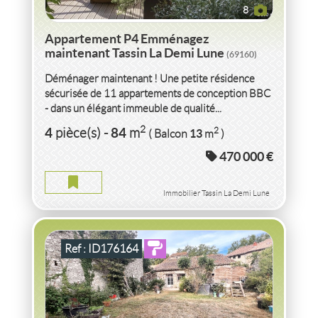
8
Appartement P4 Emménagez
maintenant Tassin La Demi Lune
(69160)
Déménager maintenant ! Une petite résidence
sécurisée de 11 appartements de conception BBC
- dans un élégant immeuble de qualité...
VENTE
MAISON
JARDIN REMISE À RAFRAÎCHIR
2
4
84
2
pièce(s)
-
m
13
( Balcon
m
)
BIZE MINERVOIS
(11120)
470 000 €
MAISON JARDIN REMISE BIZE MINERVOIS
2
8
pièce(s)
-
330
m
2
775
( Terrain
m
)
Immobilier Tassin La Demi Lune
Ref : ID176164