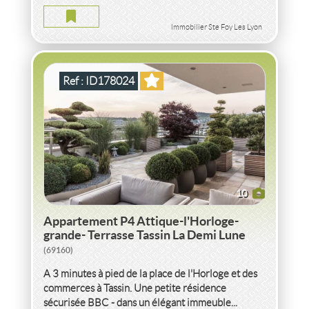
APPARTEMENT P4 ATTIQUE-L'HORLOGE-GRANDE-
TERRASSE DE PRESTIGE TASSIN LA DEMI LUNE
Immobilier Ste Foy Les Lyon
2
4
pièce(s)
-
85
m
2
110
( Terrasse
m
)
Ref : ID178024
10
Appartement P4 Attique-l'Horloge-
grande- Terrasse Tassin La Demi Lune
(69160)
A 3 minutes à pied de la place de l'Horloge et des
commerces à Tassin. Une petite résidence
sécurisée BBC - dans un élégant immeuble...