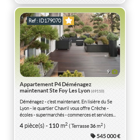
Ref : ID179070
9
Appartement P4 Déménagez
maintenant Ste Foy Les Lyon
(69110)
Déménagez - c'est maintenant. En lisière du 5e
Lyon - le quartier Chavril vous offre Crèche -
écoles - supermarchés - commerces et services...
VENTE
APPARTEMENT P4
ATTIQUE-L'HORLOGE-
2
4
110
2
pièce(s)
-
m
36
( Terrasse
m
)
GRANDE- TERRASSE
TASSIN LA DEMI LUNE
(69160)
545 000 €