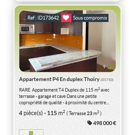
Ref : ID173642
Sous compromis
9
Appartement P4 En duplex Thoiry
(01710)
2
RARE  Appartement T4 Duplex de 115 m
avec
terrasse - garage et cave Dans une petite
copropriété de qualité - à proximité du centre...
VENTE
APPARTEMENT P2
AX LES THERMES
2
4
115
2
pièce(s)
-
m
23
( Terrasse
m
)
(09110)
498 000 €
APPARTEMENT P2 AX LES THERMES