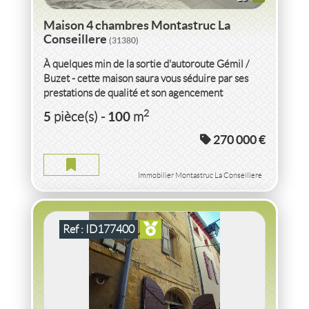
Maison 4 chambres Montastruc La
Conseillere
(31380)
À quelques min de la sortie d'autoroute Gémil /
Buzet - cette maison saura vous séduire par ses
prestations de qualité et son agencement
parfaitement optimisé....
VENTE
MAISON
4 NIVEAUX
SOMMIERES
(30250)
2
5
100
pièce(s)
-
m
270 000 €
MAISON 4 NIVEAUX SOMMIERES
2
4
pièce(s)
-
40
m
Immobilier Montastruc La Conseillere
Ref : ID177400