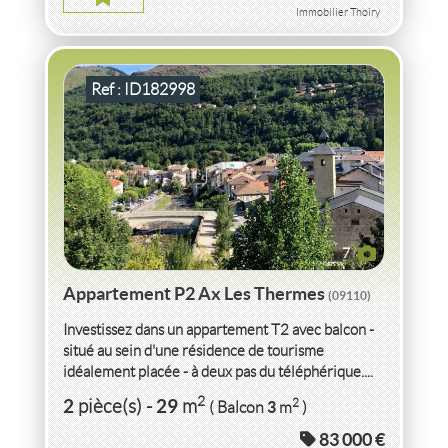
2
2
pièce(s)
-
29
m
2
3
( Balcon
m
)
Immobilier Thoiry
Ref : ID182998
7
Appartement P2 Ax Les Thermes
(09110)
Investissez dans un appartement T2 avec balcon -
situé au sein d'une résidence de tourisme
idéalement placée - à deux pas du téléphérique....
VENTE
TERRAIN
A BATIR
LE CHAMBON
2
2
29
2
pièce(s)
-
m
3
( Balcon
m
)
FEUGEROLLES
(42500)
83 000 €