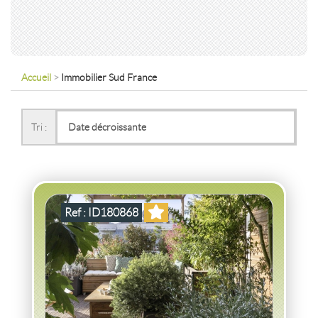
Accueil
>
Immobilier Sud France
VENTE
APPARTEMENT P4
EMMÉNAGEZ
MAINTENANT
TASSIN LA DEMI LUNE
(69160)
Tri :
APPARTEMENT P4 EMMÉNAGEZ MAINTENANT DE
PRESTIGE TASSIN LA DEMI LUNE
2
4
pièce(s)
-
84
m
2
13
( Balcon
m
)
Ref : ID180868