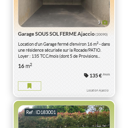
3
Garage SOUS SOL FERME Ajaccio
(20090)
2
Location d'un Garage fermé d'environ 16 m
- dans
une résidence sécurisée sur la Rocade/PATIO.
Loyer : 135 TCC/mois (dont 5 de Provisions...
VENTE
MAISON
INDIVIDUELLE
THOIRY
(01710)
2
16
m
135 €
/mois
MAISON INDIVIDUELLE THOIRY
2
5
pièce(s)
-
138
m
2
700
( Jardin
m
)
Location Ajaccio
Ref : ID183001