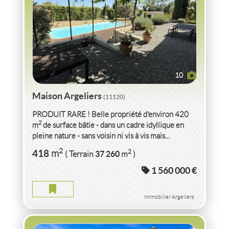
10
Maison Argeliers
(11120)
PRODUIT RARE ! Belle propriété d'environ 420
2
m
de surface bâtie - dans un cadre idyllique en
pleine nature - sans voisin ni vis à vis mais...
VENTE
VILLA
CONTEMPORAINE QUARTIER
2
418
2
m
37 260
( Terrain
m
)
RÉSIDENTIEL
LABENNE
(40530)
1 560 000 €
VILLA CONTEMPORAINE QUARTIER RÉSIDENTIEL DE
PRESTIGE LABENNE
Immobilier Argeliers
2
6
pièce(s)
-
156
m
2
567
( Terrain
m
)