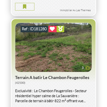
TERRAIN A BATIR LE CHAMBON FEUGEROLLES
Terrain
2
822
m
Immobilier Ax Les Thermes
Ref : ID181280
3
Terrain A batir Le Chambon Feugerolles
(42500)
Exclusivité : Le Chambon Feugerolles - Secteur
résidentiel hyper calme de La Sauvanière :
2
Parcelle de terrain à bâtir 822 m
offrant vue...