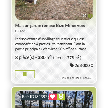
10
Maison jardin remise Bize Minervois
(11120)
Maison centre d'un village touristique qui est
composée en 4 parties - tout attenant. Dans la
2
partie principale ( d'environ 206 m
de surface
habitable) au rdc -...
VENTE
TERRAIN
HAUT DE LEE
LEE
(64320)
2
8
330
2
pièce(s)
-
m
775
( Terrain
m
)
263 000 €
TERRAIN HAUT DE LEE LEE
Terrain
2
1 854
m
Immobilier Bize Minervois
Ref : ID182387