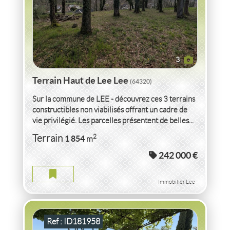
3
Terrain Haut de Lee Lee
(64320)
Sur la commune de LEE - découvrez ces 3 terrains
constructibles non viabilisés offrant un cadre de
vie privilégié. Les parcelles présentent de belles...
VENTE
MAISON
ARGELIERS
(11120)
2
Terrain
1 854
m
242 000 €
MAISON ARGELIERS
2
418
m
2
37 260
( Terrain
m
)
Immobilier Lee
Ref : ID181958