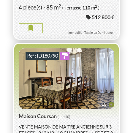
VENTE
MAISON
À RAFRAÎCHIR
COURSAN
(11110)
2
4
85
2
pièce(s)
-
m
110
( Terrasse
m
)
512 800 €
MAISON COURSAN
2
12
pièce(s)
-
345
m
2
34
( Terrasse
m
)
Immobilier Tassin La Demi Lune
Ref : ID180790
10
Maison Coursan
(11110)
VENTE MAISON DE MAITRE ANCIENNE SUR 3