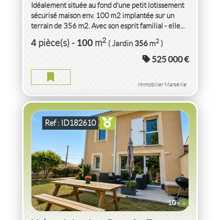
Idéalement située au fond d'une petit lotissement
sécurisé maison env. 100 m2 implantée sur un
terrain de 356 m2. Avec son esprit familial - elle...
VENTE
MAISON
4 CHAMBRES
BUZET SUR TARN
2
4
100
2
pièce(s)
-
m
356
( Jardin
m
)
(31660)
525 000 €
MAISON 4 CHAMBRES BUZET SUR TARN
2
5
pièce(s)
-
100
m
Immobilier Marseille
Ref : ID182610
10