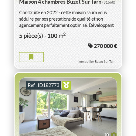
Maison 4 chambres Buzet Sur Tarn
(31660)
Construite en 2022 - cette maison saura vous
séduire par ses prestations de qualité et son
agencement parfaitement optimisé. Développant
un espace de vie...
VENTE
MAISON
4 CHAMBRES
MONTASTRUC LA
2
5
100
pièce(s)
-
m
CONSEILLERE
(31380)
270 000 €
MAISON 4 CHAMBRES MONTASTRUC LA CONSEILLERE
2
5
pièce(s)
-
100
m
Immobilier Buzet Sur Tarn
Ref : ID182773
10