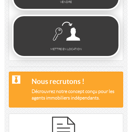
VENDRE
METTRE EN LOCATION
Nous recrutons !
Décrouvrez notre concept conçu pour les
agents immobiliers indépendants.