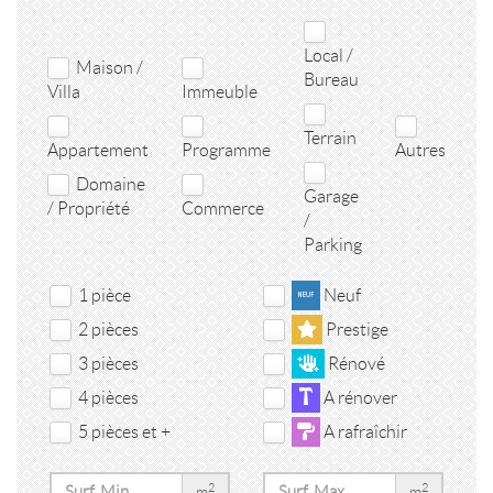
Local /
Maison /
Bureau
Villa
Immeuble
Terrain
Appartement
Programme
Autres
Domaine
Garage
/ Propriété
Commerce
/
Parking
1 pièce
Neuf
2 pièces
Prestige
3 pièces
Rénové
4 pièces
A rénover
5 pièces et +
A rafraîchir
2
2
m
m