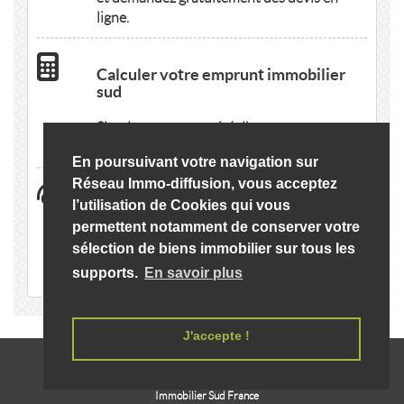
ligne.
Calculer votre emprunt immobilier
sud
Simulez votre capacité d'emprunt en
quelques clics.
En poursuivant votre navigation sur
Réseau Immo-diffusion, vous acceptez
Trouver un organisme administratif
l’utilisation de Cookies qui vous
rattaché à immobilier sud
permettent notamment de conserver votre
sélection de biens immobilier sur tous les
Retrouvez facilement les liens utiles pour
votre logement.
supports.
En savoir plus
J'accepte !
LIENS
IMMOBILIER
Immobilier Sud France