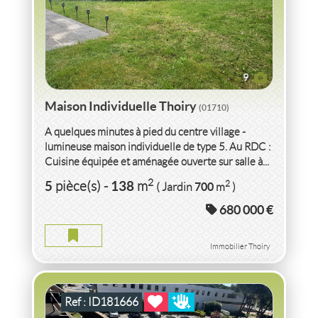
9
Maison Individuelle Thoiry
(01710)
A quelques minutes à pied du centre village -
lumineuse maison individuelle de type 5. Au RDC :
Cuisine équipée et aménagée ouverte sur salle à...
VENTE
STUDIO
+ PARKING COMMUN RÉNOVÉ(E)
2
5
138
2
pièce(s)
-
m
700
( Jardin
m
)
LE GRAU DU ROI
(30240)
680 000 €
STUDIO + PARKING COMMUN LE GRAU DU ROI
2
1
pièce(s)
-
21
m
2
2
( Balcon
m
)
Immobilier Thoiry
Ref : ID181666