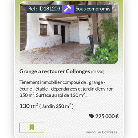
Ref : ID181203
Sous compromis
5
Grange a restaurer Collonges
(01550)
Tènement immobilier composé de : grange -
écurie - étable - dépendances et jardin d'environ
2
2
350 m
. Surface au sol de 130 m
...
VENTE
APPARTEMENT P4
EN DUPLEX
THOIRY
2
130
2
m
350
( Jardin
m
)
(01710)
225 000 €
APPARTEMENT P4 EN DUPLEX THOIRY
2
4
pièce(s)
-
115
m
2
23
( Terrasse
m
)
Immobilier Collonges