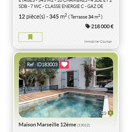
ETAGES - 343 M2 - 10 CHAMBRES - 4 SDE ET 2
SDB - 7 WC - CLASSE ENERGIE C - GAZ DE
VILLE - COURSAN - Bourg sur l'axe Narbonne -
VENTE
MAISON
MARSEILLE 12ème
(13012)
2
12
345
2
pièce(s)
-
m
34
( Terrasse
m
)
Nissan-lez-Enserune-...
218 000 €
MAISON MARSEILLE
2
4
pièce(s)
-
100
m
2
356
( Jardin
m
)
Immobilier Coursan
Ref : ID183003
10
Maison Marseille 12ème
(13012)