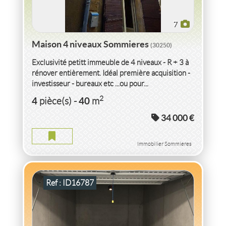
7
Maison 4 niveaux Sommieres
(30250)
Exclusivité petitt immeuble de 4 niveaux - R + 3 à
rénover entièrement. Idéal première acquisition -
investisseur - bureaux etc ...ou pour...
LOCATION
GARAGE
SOUS SOL FERME
AJACCIO
2
4
40
pièce(s)
-
m
(20090)
34 000 €
GARAGE SOUS SOL FERME AJACCIO
2
16
m
Immobilier Sommieres
Ref : ID16787