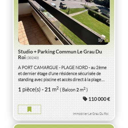
10
Studio + Parking Commun Le Grau Du
Roi
(30240)
A PORT CAMARGUE - PLAGE NORD - au 2ème
et dernier étage d'une résidence sécurisée de
standing avec piscine et accès direct à la plage....
VENTE GRANGE A RESTAURER À RÉNOVER
2
1
21
2
pièce(s)
-
m
2
( Balcon
m
)
COLLONGES
(01550)
110 000 €
GRANGE A RESTAURER COLLONGES
2
130
m
2
350
( Jardin
m
)
Immobilier Le Grau Du Roi