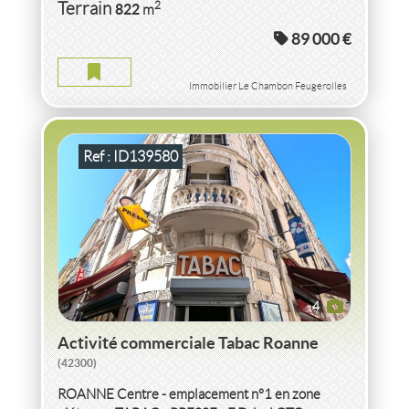
VENTE
ACTIVITÉ COMMERCIALE
TABAC
2
Terrain
822
m
ROANNE
(42300)
89 000 €
ACTIVITÉ COMMERCIALE TABAC ROANNE
2
20
m
Immobilier Le Chambon Feugerolles
Ref : ID139580
4
Activité commerciale Tabac Roanne
(42300)
ROANNE Centre - emplacement n°1 en zone