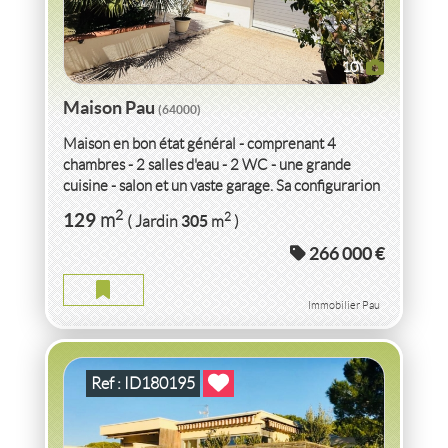
10
Maison Pau
(64000)
Maison en bon état général - comprenant 4
chambres - 2 salles d'eau - 2 WC - une grande
cuisine - salon et un vaste garage. Sa configurarion
permet plusieurs...
VENTE APPARTEMENT P2 TERRASSE - PARKING
2
129
2
m
305
( Jardin
m
)
GARD
266 000 €
APPARTEMENT P2 TERRASSE - PARKING GARD
2
2
pièce(s)
-
27
m
2
30
( Cour
m
)
Immobilier Pau
Ref : ID180195