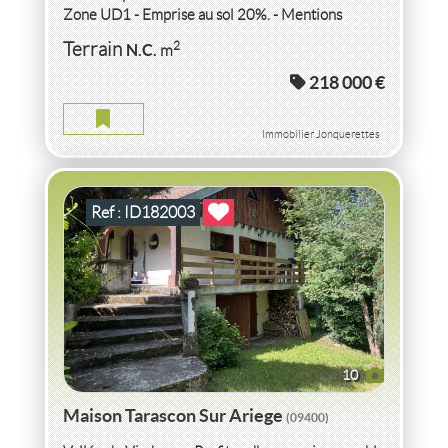
Zone UD1 - Emprise au sol 20%. - Mentions
légales : Proposé...
VENTE MAISON
ARIEGE
2
Terrain
N.C.
m
218 000 €
MAISON ARIEGE
2
3
pièce(s)
-
46
m
2
3 220
( Terrain
m
)
Immobilier Jonquerettes
Ref : ID182003
10
Maison Tarascon Sur Ariege
(09400)