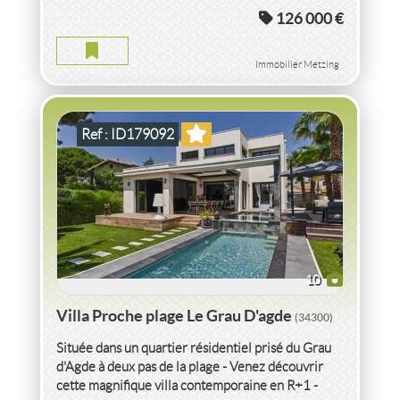
126 000 €
VILLA PROCHE PLAGE DE PRESTIGE HERAULT
2
4
pièce(s)
-
125
m
2
498
( Jardin
m
)
Immobilier Metzing
Ref : ID179092
10
Villa Proche plage Le Grau D'agde
(34300)
Située dans un quartier résidentiel prisé du Grau
d'Agde à deux pas de la plage - Venez découvrir
cette magnifique villa contemporaine en R+1 -