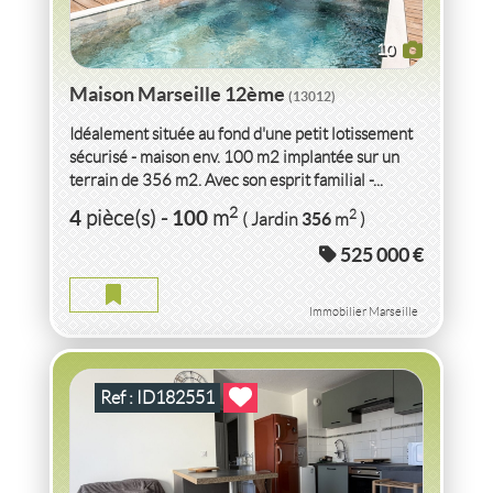
10
Maison Marseille 12ème
(13012)
Idéalement située au fond d'une petit lotissement
sécurisé - maison env. 100 m2 implantée sur un
terrain de 356 m2. Avec son esprit familial -...
VENTE APPARTEMENT P2 38 HAB PAR ÉTAT -
2
4
100
2
pièce(s)
-
m
356
( Jardin
m
)
BALCON 6M².
ISERE
525 000 €
APPARTEMENT P2 38 HAB PAR ÉTAT - BALCON 6M². ISERE
2
2
pièce(s)
-
38
m
2
6
( Balcon
m
)
Immobilier Marseille
Ref : ID182551