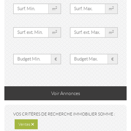
2
2
m
m
2
2
m
m
€
€
Voir
Annonces
VOS CRITÈRES DE RECHERCHE IMMOBILIER SOMME :
Ventes