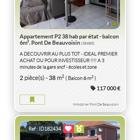
8
Appartement P2 38 hab par état - balcon
6m². Pont De Beauvoisin
(38480)
A DECOUVRIR AU PLUS TOT - IDEAL PREMIER
ACHAT OU POUR INVESTISSEUR !!!! A 3
minutes de la gare sncf - écoles et zone
commercial La Baronnie au calme dans jolie
VENTE VILLA 127M² HAB - PISINE - TERRAIN 819
2
2
38
2
pièce(s)
-
m
6
( Balcon
m
)
copropriété...
M²
ISERE
117 000 €
VILLA 127M² HAB - PISINE - TERRAIN 819 M² ISERE
2
6
pièce(s)
-
127
m
2
819
( Terrain
m
)
Immobilier Pont De Beauvoisin
Ref : ID182434