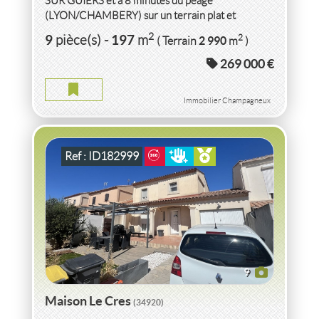
SUR GUIERS et à 8 minutes du péage
(LYON/CHAMBERY) sur un terrain plat et
2
entièrement constructible de 2990m
...
VENTE MAISON RÉNOVÉ(E)
HERAULT
2
9
197
2
pièce(s)
-
m
2 990
( Terrain
m
)
269 000 €
MAISON HERAULT
2
91
m
2
250
( Terrain
m
)
Immobilier Champagneux
Ref : ID182999
9
Maison Le Cres
(34920)