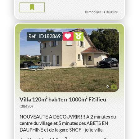
2
4
pièce(s)
-
120
m
2
1 000
( Terrain
m
)
Immobilier La Bridoire
Ref : ID182869
9
Villa 120m² hab terr 1000m² Fitilieu
(38490)
NOUVEAUTE A DECOUVRIR !!! A 2 minutes du
centre du village et 5 minutes des ABETS EN
DAUPHINE et de la gare SNCF - jolie villa
2
construite en 1998 de 120m
hab composé...
VENTE MAISON DE CARACTÈRE 197M² HAB
2