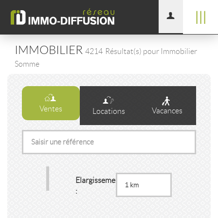
|||
IMMOBILIER
4214
Résultat(s) pour Immobilier
Somme
Ventes
Vacances
Locations
Elargissement
: