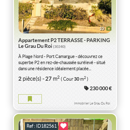
10
Appartement P2 TERRASSE - PARKING
Le Grau Du Roi
(30240)
À Plage Nord - Port Camargue - découvrez ce
superbe P2 en rez-de-chaussée surélevé - situé
dans une résidence idéalement placée...
VENTE MAISON PROCHE PORT OLONNA
VENDEE
2
2
27
2
pièce(s)
-
m
30
( Cour
m
)
230 000 €
MAISON PROCHE PORT OLONNA VENDEE
2
2
pièce(s)
-
35
m
Immobilier Le Grau Du Roi
Ref : ID182561