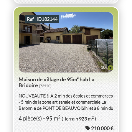
Ref : ID182144
10
Maison de village de 95m² hab La
Bridoire
(73520)
NOUVEAUTE !! A 2 min des écoles et commerces
- 5 min de la zone artisanale et commerciale La
Baronnie de PONT DE BEAUVOISIN et à 8 min du
péage A43 d'AIGUEBELETTE...
VENTE VILLA 120M² HAB TERR 1000M²
ISERE
2
4
95
2
pièce(s)
-
m
923
( Terrain
m
)
210 000 €
VILLA 120M² HAB TERR 1000M² ISERE