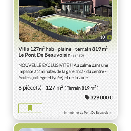
10
Villa 127m² hab - pisine - terrain 819 m²
Le Pont De Beauvoisin
(38480)
NOUVELLE EXCLUSIVITE !! Au calme dans une
impasse à 2 minutes de la gare sncf - du centre -
écoles (collège et lycée) et de la zone
commerciale de La Baronnie...
VENTE APPARTEMENT P2 51M² AVEC TERRASSE
2
6
127
2
pièce(s)
-
m
819
( Terrain
m
)
SAVOIE
329 000 €
APPARTEMENT P2 51M² AVEC TERRASSE SAVOIE
2
2
pièce(s)
-
51
m
2
12
( Terrasse
m
)
Immobilier Le Pont De Beauvoisin