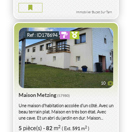
2
5
pièce(s)
-
82
m
2
591
( Ext.
m
)
Immobilier Buzet Sur Tarn
Ref : ID178694
10
Maison Metzing
(57980)
Une maison d'habitation accolée d'un côté. Avec un
beau terrain plat. Maison en très bon état. Avec
une cave. Et un abri du jardin en dur. Maison...
VENTE VILLA PROCHE PLAGE
HERAULT
2
5
82
2
pièce(s)
-
m
591
( Ext.
m
)