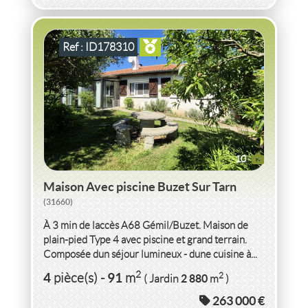
Ref : ID178310
10
Maison Avec piscine Buzet Sur Tarn
(31660)
À 3 min de laccès A68 Gémil/Buzet. Maison de
plain-pied Type 4 avec piscine et grand terrain.
Composée dun séjour lumineux - dune cuisine à...
VENTE MAISON À RAFRAÎCHIR
MOSELLE
2
4
91
2
pièce(s)
-
m
2 880
( Jardin
m
)
263 000 €
MAISON MOSELLE