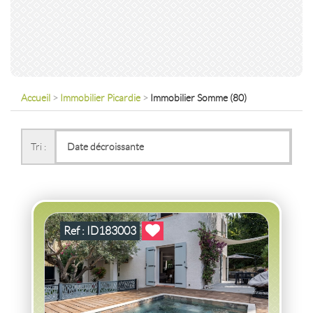
Accueil
>
Immobilier Picardie
>
Immobilier Somme (80)
VENTE MAISON
BOUCHES-DU-RHONE
Tri :
MAISON BOUCHES-DU-RHONE
2
4
pièce(s)
-
100
m
2
356
( Jardin
m
)
Ref : ID183003