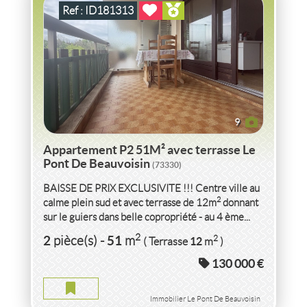
Ref : ID181313
9
Appartement P2 51M² avec terrasse Le
Pont De Beauvoisin
(73330)
BAISSE DE PRIX EXCLUSIVITE !!! Centre ville au
2
calme plein sud et avec terrasse de 12m
donnant
sur le guiers dans belle copropriété - au 4 ème...
VENTE MAISON DE VILLAGE DE 95M² HAB
2
2
51
2
pièce(s)
-
m
12
( Terrasse
m
)
SAVOIE
130 000 €
MAISON DE VILLAGE DE 95M² HAB SAVOIE
2
4
pièce(s)
-
95
m
2
923
( Terrain
m
)
Immobilier Le Pont De Beauvoisin