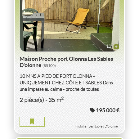
10
Maison Proche port Olonna Les Sables
D'olonne
(85100)
10 MNS A PIED DE PORT OLONNA -
UNIQUEMENT CHEZ CÔTE ET SABLES Dans
une impasse au calme - proche de toutes
commodités - Venez découvrir cette ravissante
VENTE MAISON 4 CHAMBRES
HAUTE-GARONNE
2
2
35
pièce(s)
-
m
maison...
195 000 €
MAISON 4 CHAMBRES HAUTE-GARONNE
2
5
pièce(s)
-
100
m
Immobilier Les Sables D'olonne