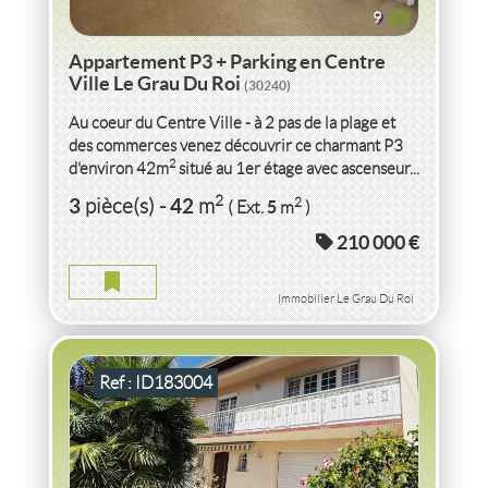
9
Appartement P3 + Parking en Centre
Ville Le Grau Du Roi
(30240)
Au coeur du Centre Ville - à 2 pas de la plage et
des commerces venez découvrir ce charmant P3
2
d'environ 42m
situé au 1er étage avec ascenseur...
VENTE MAISON
PYRENEES-ATLANTIQUES
2
3
42
2
pièce(s)
-
m
5
( Ext.
m
)
210 000 €
MAISON PYRENEES-ATLANTIQUES
2
129
m
2
305
( Jardin
m
)
Immobilier Le Grau Du Roi
Ref : ID183004