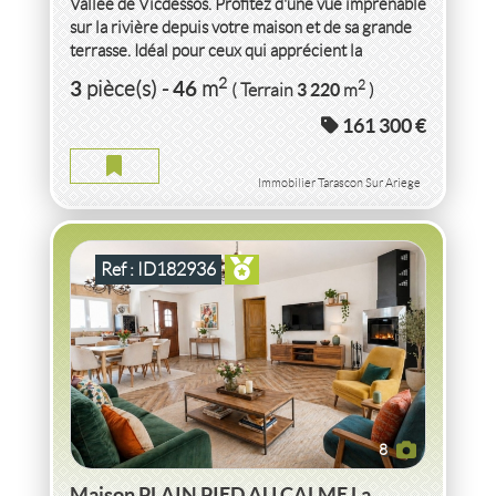
Vallée de Vicdessos. Profitez d'une vue imprenable
sur la rivière depuis votre maison et de sa grande
terrasse. Idéal pour ceux qui apprécient la
tranquillité...
VENTE MAISON PLAIN PIED AU CALME
SAONE-
2
3
46
2
pièce(s)
-
m
3 220
( Terrain
m
)
ET-LOIRE
161 300 €
MAISON PLAIN PIED AU CALME SAONE-ET-LOIRE
2
5
pièce(s)
-
89
m
Immobilier Tarascon Sur Ariege
Ref : ID182936
8
Maison PLAIN PIED AU CALME La