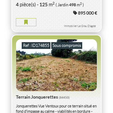
dans...
VENTE TERRAIN
VAUCLUSE
2
4
125
2
pièce(s)
-
m
498
( Jardin
m
)
895 000 €
TERRAIN VAUCLUSE
Terrain
2
N.C.
m
Immobilier Le Grau D'agde
Ref : ID174855
Sous compromis
1
Terrain Jonquerettes
(84450)
Jonquerettes Vue Ventoux pour ce terrain situé en
fond d'impasse au calme - viabilités en bordure -