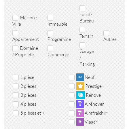
Local /
Maison /
Bureau
Villa
Immeuble
Terrain
Appartement
Programme
Autres
Domaine
Garage
/ Propriété
Commerce
/
Parking
1 pièce
Neuf
2 pièces
Prestige
3 pièces
Rénové
4 pièces
A rénover
5 pièces et +
A rafraîchir
Viager