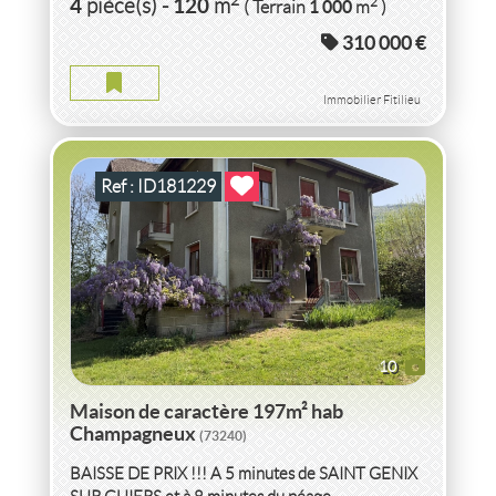
4
120
2
pièce(s)
-
m
1 000
( Terrain
m
)
SAVOIE
310 000 €
MAISON DE CARACTÈRE 197M² HAB SAVOIE
2
9
pièce(s)
-
197
m
2
2 990
( Terrain
m
)
Immobilier Fitilieu
Ref : ID181229
10
Maison de caractère 197m² hab
Champagneux
(73240)
BAISSE DE PRIX !!! A 5 minutes de SAINT GENIX