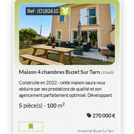
Ref : ID182610
10
Maison 4 chambres Buzet Sur Tarn
(31660)
Construite en 2022 - cette maison saura vous
séduire par ses prestations de qualité et son
agencement parfaitement optimisé. Développant
un espace de vie...
VENTE MAISON AVEC PISCINE
HAUTE-GARONNE
2
5
100
pièce(s)
-
m
270 000 €
MAISON AVEC PISCINE HAUTE-GARONNE
2
4
pièce(s)
-
91
m
2
2 880
( Jardin
m
)
Immobilier Buzet Sur Tarn