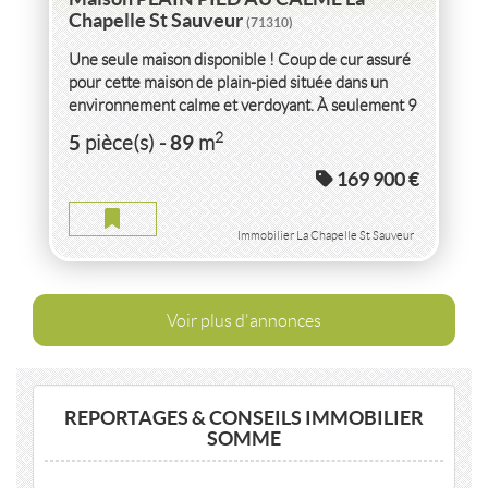
Chapelle St Sauveur
(71310)
Une seule maison disponible ! Coup de cur assuré
pour cette maison de plain-pied située dans un
environnement calme et verdoyant. À seulement 9
minutes de Pierre-de-Bresse...
2
5
89
pièce(s)
-
m
169 900 €
Immobilier La Chapelle St Sauveur
Voir plus d'annonces
REPORTAGES & CONSEILS IMMOBILIER
SOMME