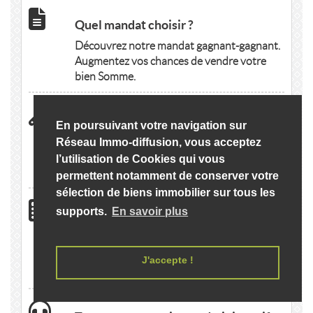
Quel mandat choisir ?
Découvrez notre mandat gagnant-gagnant.
Augmentez vos chances de vendre votre
bien Somme.
Vous avez des travaux à effectuer ?
En poursuivant votre navigation sur
Découvrez nos "Partners Immobilier
Réseau Immo-diffusion, vous acceptez
Somme" et demandez gratuitement des
l’utilisation de Cookies qui vous
devis en ligne.
permettent notamment de conserver votre
sélection de biens immobilier sur tous les
supports.
En savoir plus
Calculer votre emprunt Immobilier
Somme
Simulez votre capacité d'emprunt en
J'accepte !
quelques clics.