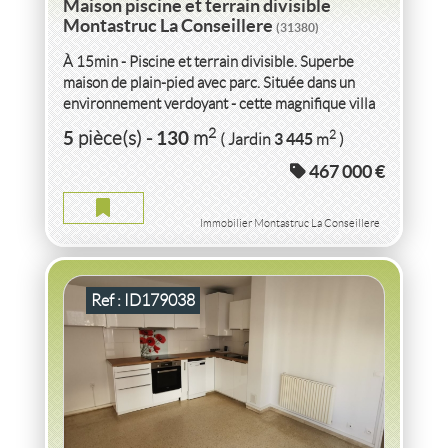
Maison piscine et terrain divisible
Montastruc La Conseillere
(31380)
À 15min - Piscine et terrain divisible. Superbe
maison de plain-pied avec parc. Située dans un
environnement verdoyant - cette magnifique villa
de p-pied saura vous...
VENTE APPARTEMENT P3 + PARKING EN CENTRE
2
5
130
2
pièce(s)
-
m
3 445
( Jardin
m
)
VILLE
GARD
467 000 €
APPARTEMENT P3 + PARKING EN CENTRE VILLE GARD
2
3
pièce(s)
-
42
m
2
5
( Ext.
m
)
Immobilier Montastruc La Conseillere
Ref : ID179038