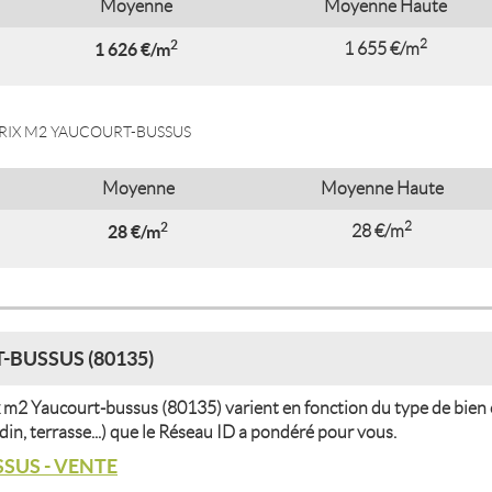
Moyenne
Moyenne Haute
2
2
1 626 €/m
1 655 €/m
RIX M2 YAUCOURT-BUSSUS
Moyenne
Moyenne Haute
2
2
28 €/m
28 €/m
-BUSSUS (80135)
 m2 Yaucourt-bussus (80135) varient en fonction du type de bien 
din, terrasse...) que le Réseau ID a pondéré pour vous.
SUS - VENTE