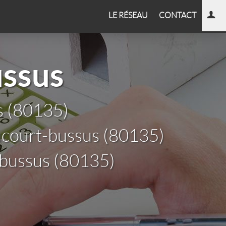
LE RÉSEAU
CONTACT
ussus
s (80135)
ucourt-bussus (80135)
-bussus (80135)