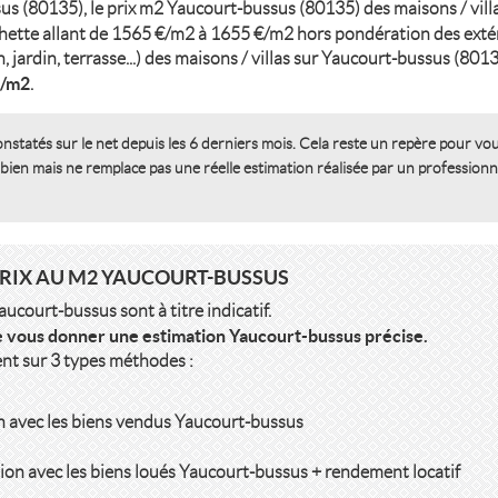
us (80135), le prix m2 Yaucourt-bussus (80135) des maisons / villa
hette allant de 1565 €/m2 à 1655 €/m2 hors pondération des extér
 jardin, terrasse...) des maisons / villas sur Yaucourt-bussus (8013
€/m2
.
onstatés sur le net depuis les 6 derniers mois. Cela reste un repère pour vo
 bien mais ne remplace pas une réelle estimation réalisée par un professionn
PRIX AU M2 YAUCOURT-BUSSUS
court-bussus sont à titre indicatif.
e vous donner une estimation Yaucourt-bussus précise.
ent sur 3 types méthodes :
n avec les biens vendus Yaucourt-bussus
ion avec les biens loués Yaucourt-bussus + rendement locatif