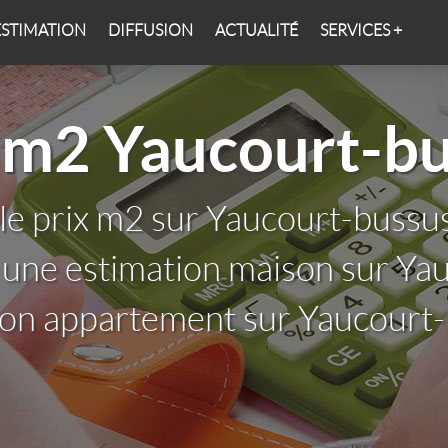
ESTIMATION
DIFFUSION
ACTUALITÉ
SERVICES +
 m2 Yaucourt-b
 le prix m2 sur Yaucourt-bussu
 une estimation maison sur Ya
ion appartement sur Yaucourt