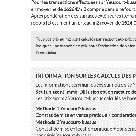
Pour les transactions effectuées sur Yaucourt-buss
1626 €/m2
en moyenne de
compris dans une fourc
Après pondération des surfaces extérieures (terrain,
1524 
robots ID estiment un prix au m2 moyen de
Tous ces prix au m2 sont calculés par rapport aux prix c
indiquer une tranche de prix pour l'estimation de votre
l'immobilier.
INFORMATION SUR LES CALCULS DES 
Les informations communiquées sur notre site Yau
Seul un agent Immo-Diffusion est en mesure d
Les prix aux m2 Yaucourt-bussus calculés se bas
Méthode 1 Yaucourt-bussus
Constat de mise en vente pratiqué + pondératio
Méthode 2 Yaucourt-bussus
Constat de mise en location pratiqué + pondérat
pondérés Yaucourt-bussus