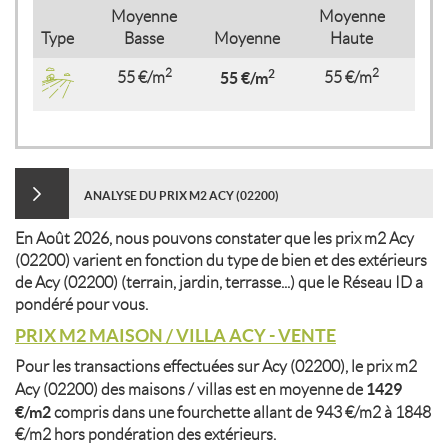
Moyenne
Moyenne
Type
Basse
Moyenne
Haute
2
2
2
55 €/m
55 €/m
55 €/m
ANALYSE DU PRIX M2 ACY (02200)
En Août 2026, nous pouvons constater que les prix m2 Acy
(02200) varient en fonction du type de bien et des extérieurs
de Acy (02200) (terrain, jardin, terrasse...) que le Réseau ID a
pondéré pour vous.
PRIX M2 MAISON / VILLA ACY - VENTE
Pour les transactions effectuées sur Acy (02200), le prix m2
1429
Acy (02200) des maisons / villas est en moyenne de
€/m2
compris dans une fourchette allant de 943 €/m2 à 1848
€/m2 hors pondération des extérieurs.