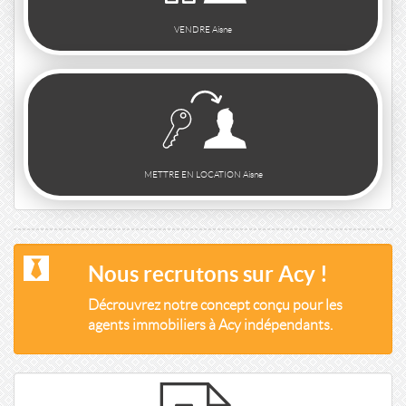
VENDRE Aisne
METTRE EN LOCATION Aisne
Nous recrutons sur Acy !
Décrouvrez notre concept conçu pour les
agents immobiliers à Acy indépendants.