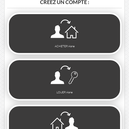
CRÉEZ UN COMPTE :
ACHETER Aisne
LOUER Aisne