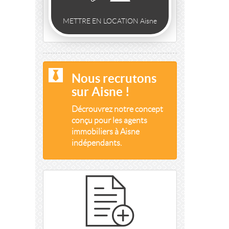
METTRE EN LOCATION Aisne
Nous recrutons
sur Aisne !
Décrouvrez notre concept
conçu pour les agents
immobiliers à Aisne
indépendants.