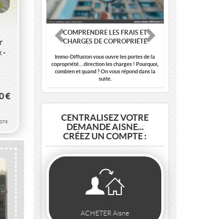
COMPRENDRE LES FRAIS ET
CHARGES DE COPROPRIÉTÉ
r
 -
Immo-Diffusion vous ouvre les portes de la
copropriété… direction les charges ! Pourquoi,
combien et quand ? On vous répond dans la
suite.
0 €
CENTRALISEZ VOTRE
sons
DEMANDE AISNE...
CRÉEZ UN COMPTE :
ACHETER Aisne