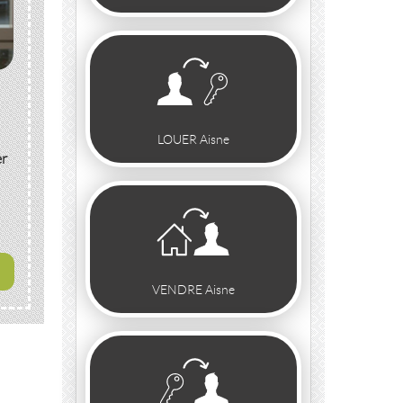
LOUER Aisne
er
VENDRE Aisne