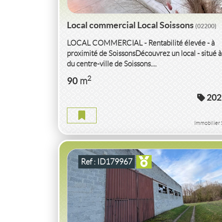
Local commercial Local Soissons
(02200)
LOCAL COMMERCIAL - Rentabilité élevée - à
proximité de SoissonsDécouvrez un local - situé 
du centre-ville de Soissons....
VENTE
LOCAL COMMERCIAL
LOCAL
CO
2
90
m
LE CHATEAU AUFFRIQUE
(02380)
202
LOCAL COMMERCIAL LOCAL COUCY LE CHA
Immobilier 
AUFFRIQUE
2
363
m
Ref : ID179967