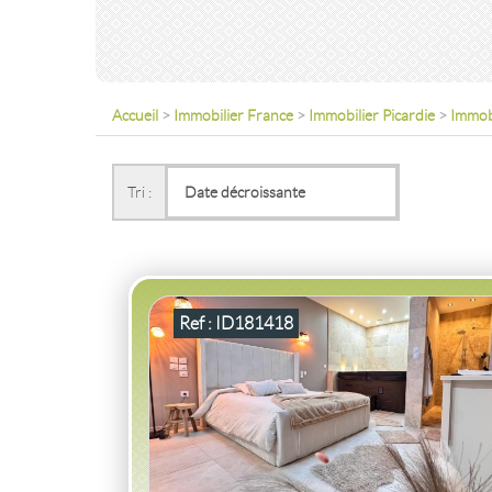
Accueil
>
Immobilier France
>
Immobilier Picardie
>
Immobi
VENTE
LOCAL COMMERCIAL
LOCAL
SOISSONS
(02200)
Tri :
LOCAL COMMERCIAL LOCAL SOISSONS
2
90
m
Ref : ID181418