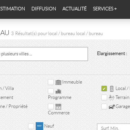
ESTIMATION
DIFFUSION
ACTUALITÉ
SERVICES +
EAU
3
Résultat(s) pour local / bureau local / bureau
Elargissement :
Immeuble
/ Villa
Local /
tement
Terrain
Programme
e / Propriété
Garage 
Commerce
Neuf