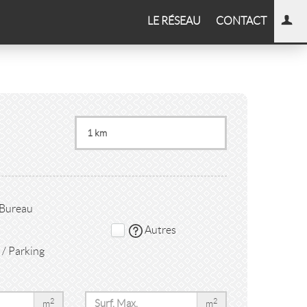
LE RÉSEAU
CONTACT
 Bureau
Autres
/ Parking
2
2
m
m