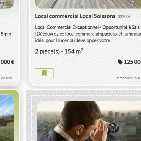
10
7
Local commercial Local Soissons
(02200)
Local Commercial Exceptionnel - Opportunité à Saisi
à 8min
!Découvrez ce local commercial spacieux et lumineux
idéal pour lancer ou développer votre...
UCY
2
2
154
pièce(s)
-
m
 000 €
125 00
TEAU
Soissons
Immobilier Sois