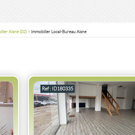
lier Aisne (02)
>
Immobilier Local-Bureau Aisne
VENTE
LOCAL COMMERCIAL
LOCAL
SOISSONS
(02200)
LOCAL COMMERCIAL LOCAL SOISSONS
2
2
154
pièce(s)
-
m
Ref : ID180335