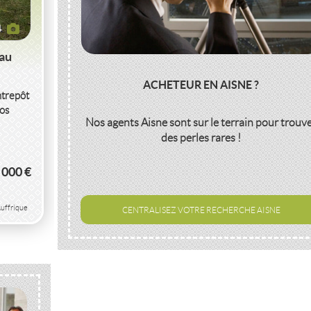
4
eau
ACHETEUR EN AISNE ?
ntrepôt
vos
Nos agents
Aisne
sont sur le terrain pour trouv
des perles rares !
 000 €
uffrique
CENTRALISEZ VOTRE RECHERCHE AISNE