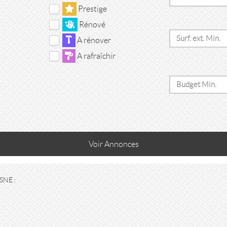
Prestige
Rénové
A rénover
A rafraîchir
Voir
Annonces
SNE :