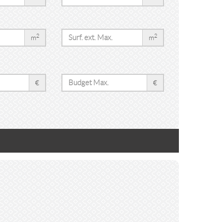
2
2
m
m
€
€