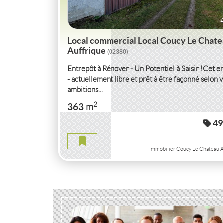
Local commercial Local Coucy Le Chat
Auffrique
(02380)
Entrepôt à Rénover - Un Potentiel à Saisir !Cet e
- actuellement libre et prêt à être façonné selon 
ambitions...
2
363
m
49
Immobilier Coucy Le Chateau A