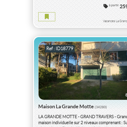
VACANCES MAISON
HERAULT
à partir
25
MAISON HERAULT
Vacances La Gran
2
6
150
2
pièce(s)
-
m
400
( Jardin
m
)
Ref : ID18779
Maison La Grande Motte
(34280)
LA GRANDE MOTTE - GRAND TRAVERS - Gran
maison individuelle sur 2 niveaux comprenant : S