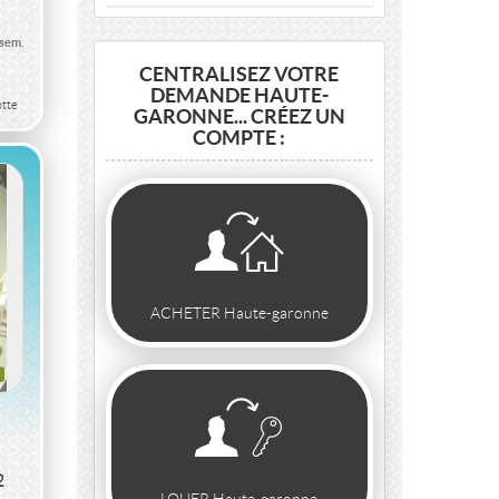
/sem.
CENTRALISEZ VOTRE
DEMANDE HAUTE-
tte
GARONNE... CRÉEZ UN
COMPTE :
ACHETER Haute-garonne
2