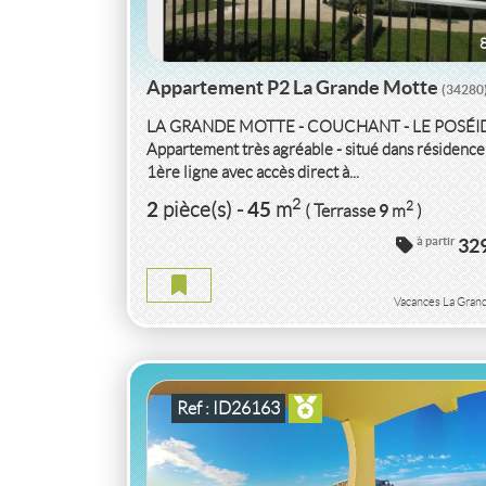
Appartement P2 La Grande Motte
(34280
LA GRANDE MOTTE - COUCHANT - LE POSÉI
Appartement très agréable - situé dans résidence
1ère ligne avec accès direct à...
2
2
45
2
pièce(s)
-
m
9
( Terrasse
m
)
VACANCES APPARTEMENT P2 TRES BE
à partir
32
VUE PORT ET MER
HERAULT
Vacances La Gran
APPARTEMENT P2 TRES BELLE VUE PORT ET
HERAULT
2
pièce(s)
Ref : ID26163