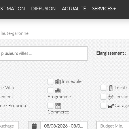
ESTIMATION
DIFFUSION
ACTUALITÉ
SERVICES +
 Haute-garonne
Elargissement :
Immeuble
/ Villa
Local /
tement
Terrain
Programme
e / Propriété
Garage 
Commerce