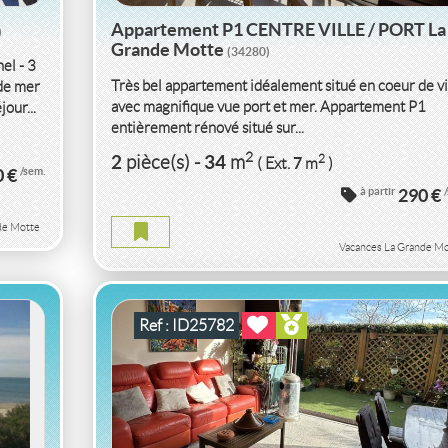
Appartement P1 CENTRE VILLE / PORT La
)
Grande Motte
(34280)
l - 3
Très bel appartement idéalement situé en coeur de vi
 de mer
avec magnifique vue port et mer. Appartement P1
our...
entièrement rénové situé sur...
LT
VACANCES APPARTEMENT P3 85 M2
2
2
34
2
pièce(s)
-
m
7
( Ext.
m
)
0 €
/sem.
HERAULT
à partir
290 €
de Motte
APPARTEMENT P3 85 M2 HERAULT
Vacances La Grande Mo
2
3
85
2
pièce(s)
-
m
20
( Terrasse
m
)
Ref : ID25782