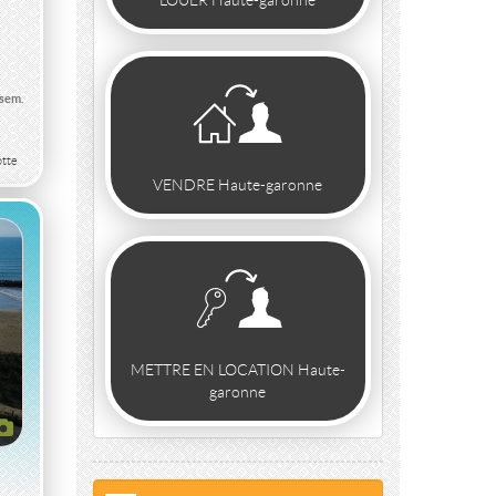
LOUER Haute-garonne
/sem.
tte
VENDRE Haute-garonne
METTRE EN LOCATION Haute-
garonne