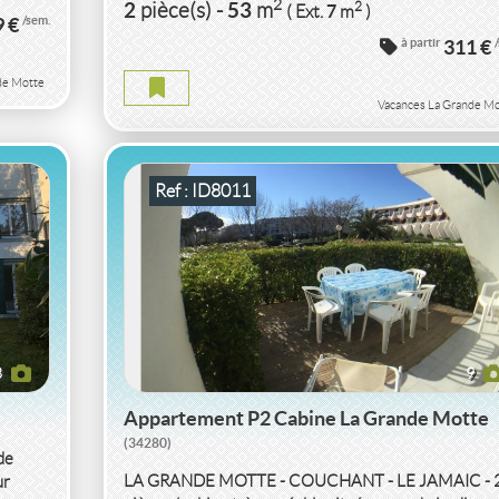
VACANCES APPARTEMENT P2 CABINE
2
2
53
2
pièce(s)
-
m
7
( Ext.
m
)
9 €
/sem.
HERAULT
à partir
311 €
de Motte
APPARTEMENT P2 CABINE HERAULT
Vacances La Grande Mo
2
2
30
2
pièce(s)
-
m
15
( Jardin
m
)
Ref : ID8011
8
9
Appartement P2 Cabine La Grande Motte
(34280)
de
LA GRANDE MOTTE - COUCHANT - LE JAMAIC - 
ur