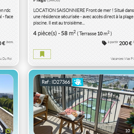
(34450)
en rdc
LOCATION SAISONNIERE Front de mer ! Situé dans
l - face
une résidence sécurisée - avec accès direct à la plage
piscine. Il est au troisième...
LT
VACANCES APPARTEMENT P1 CENTRE VILL
2
4
58
2
pièce(s)
-
m
10
( Terrasse
m
)
/ PORT RÉNOVÉ(E)
HERAULT
0 €
/sem.
à partir
200 €
APPARTEMENT P1 CENTRE VILLE / PORT HERAUL
u Du Roi
Vacances Vias P
2
2
34
2
pièce(s)
-
m
7
( Ext.
m
)
Ref : ID27366
10
10