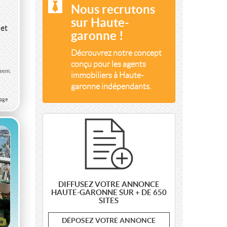
Nous recrutons
sur Haute-
 et
garonne !
E
Décrouvrez notre concept
conçu pour les agents
/sem.
immobiliers à Haute-
garonne indépendants.
T
lage
DIFFUSEZ VOTRE ANNONCE
HAUTE-GARONNE SUR + DE 650
SITES
DÉPOSEZ VOTRE ANNONCE