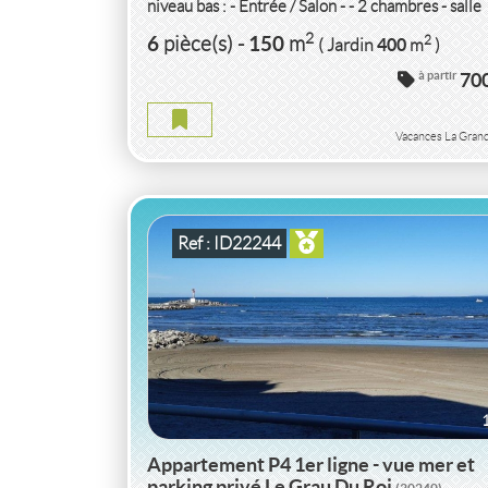
niveau bas : - Entrée / Salon - - 2 chambres - salle
d'eau/wc. A l'étage...
2
6
150
2
pièce(s)
-
m
400
( Jardin
m
)
VACANCES APPARTEMENT P4 1ER LIGN
à partir
70
VUE MER ET PARKING PRIVÉ
GARD
Vacances La Gran
APPARTEMENT P4 1ER LIGNE - VUE MER E
PARKING PRIVÉ GARD
2
4
70
2
pièce(s)
-
m
10
( Terrasse
m
)
Ref : ID22244
Appartement P4 1er ligne - vue mer et
parking privé Le Grau Du Roi