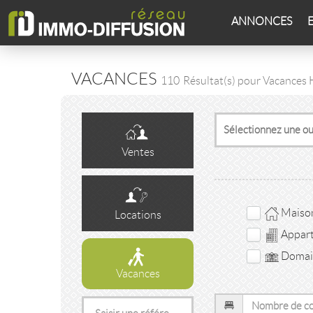
ANNONCES
VACANCES
110
Résultat(s) pour Vacances
Ventes
Maison 
Locations
Appar
Domain
Vacances