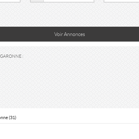
Voir
Annonces
-GARONNE :
nne (31)
AULT
VACANCES APPARTEMENT P2 CENTRE VILL
HERAULT