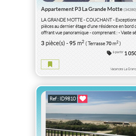
Appartement P3 La Grande Motte
(34280
LA GRANDE MOTTE - COUCHANT - Exceptionne
pièces au dernier étage d'une résidence en bord
offrant vue panoramique - comprenant : - Vaste séj
2
3
95
2
pièce(s)
-
m
70
( Terrasse
m
)
VACANCES APPARTEMENT P2
HERAU
à partir
1 05
APPARTEMENT P2 HERAULT
Vacances La Gran
2
2
45
2
pièce(s)
-
m
9
( Terrasse
m
)
Ref : ID9810