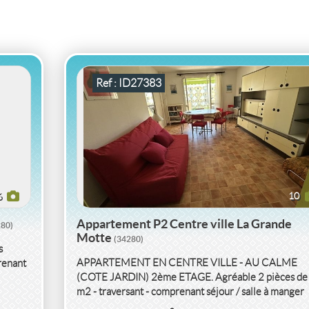
APPARTEMENT P2 CENTRE VILLE HERAULT
2
2
53
2
pièce(s)
-
m
7
( Ext.
m
)
Ref : ID27383
6
10
Appartement P2 Centre ville La Grande
280)
Motte
(34280)
s
APPARTEMENT EN CENTRE VILLE - AU CALME
renant
(COTE JARDIN) 2ème ETAGE. Agréable 2 pièces de
m2 - traversant - comprenant séjour / salle à manger
avec...