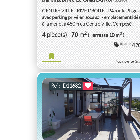
(30240)
CENTRE VILLE - RIVE DROITE - P4 sur la Plage 
avec parking privé en sous sol - emplacement idéa
à la mer et à 450m du Centre Ville. Composé...
VACANCES APPARTEMENT P3
HERAU
2
4
70
2
pièce(s)
-
m
10
( Terrasse
m
)
à partir
42
APPARTEMENT P3 HERAULT
2
3
95
2
pièce(s)
-
m
70
( Terrasse
m
)
Vacances Le Gra
Ref : ID11682