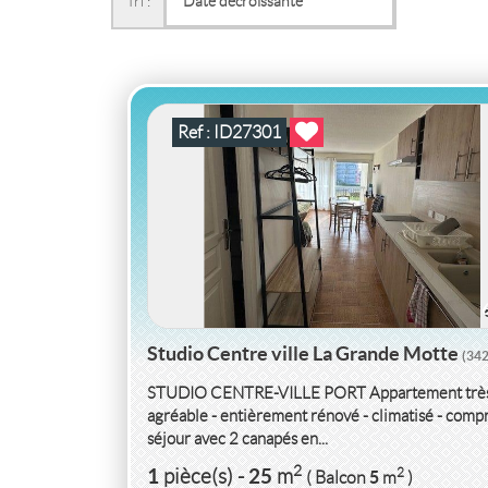
Tri :
STUDIO CENTRE VILLE HERAULT
2
1
25
2
pièce(s)
-
m
5
( Balcon
m
)
Ref : ID27301
Studio Centre ville La Grande Motte
(34
STUDIO CENTRE-VILLE PORT Appartement trè
agréable - entièrement rénové - climatisé - comp
séjour avec 2 canapés en...
2
1
25
2
pièce(s)
-
m
5
( Balcon
m
)