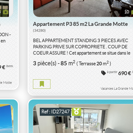
8
10
Appartement P3 85 m2 La Grande Motte
)
(34280)
DON -
BEL APPARTEMENT STANDING 3 PIECES AVEC
 en
PARKING PRIVE SUR COPROPRIETE . COUP DE
COEUR ASSURE ! Cet appartement se situe dans le
quartier du Point Zéro. Il s'agit d'un 3 pièces...
LLE
VACANCES STUDIO CABINE PLAGE À 2MIN 
2
3
85
2
pièce(s)
-
m
20
( Terrasse
m
)
9 €
/sem.
PIED ET CLIM
GARD
à partir
690 €
de Motte
 MER
STUDIO CABINE PLAGE À 2MIN À PIED ET CLIM
Vacances La Grande Mo
GARD
2
1
23
2
pièce(s)
-
m
9
( Ext.
m
)
Ref : ID27247