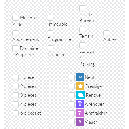
Local /
Maison /
Bureau
Villa
Immeuble
Terrain
Appartement
Programme
Autres
Domaine
Garage
/ Propriété
Commerce
/
Parking
1 pièce
Neuf
2 pièces
Prestige
3 pièces
Rénové
4 pièces
A rénover
5 pièces et +
A rafraîchir
Viager