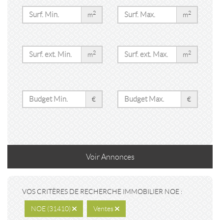
2
2
m
m
2
2
m
m
€
€
Voir
Annonces
VOS CRITÈRES DE RECHERCHE IMMOBILIER NOE :
NOE (31410)
Ventes