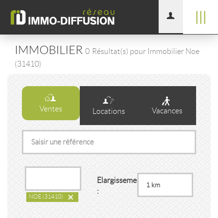
|||
IMMOBILIER
0
Résultat(s) pour Immobilier Noe
(31410)
Ventes
Vacances
Locations
Elargissement
:
×
NOE
(31410)