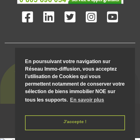
IMMO-DIFFUSION C'EST AUSSI ...
En poursuivant votre navigation sur
Réseau Immo-diffusion, vous acceptez
l’utilisation de Cookies qui vous
permettent notamment de conserver votre
sélection de biens immobilier NOE sur
tous les supports.
En savoir plus
© Immo-Diffusion Noe
- Tout droit réservé |
06/08/2026 21:07:33 __hostw1__
Mentions légales et conditions d'utilisation
J'accepte !