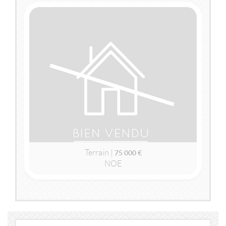
2
2
260m
| 6 pièce(s) | Ext. 4 000m
VENDU
NOE
(31410)
TERRAIN
75 000 €
Terrain |
75 000 €
NOE
2
2
0m
| pièce(s) | Ext. 1 000m