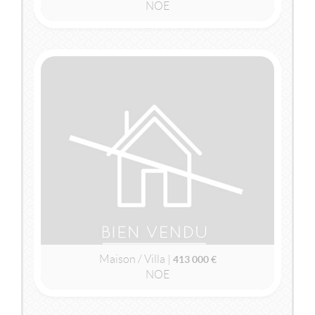
NOE
2
2
59m
| 3 pièce(s) | Ext. 7m
VENDU
NOE
(31410)
MAISON / VILLA
413 000 €
Maison / Villa |
413 000 €
NOE