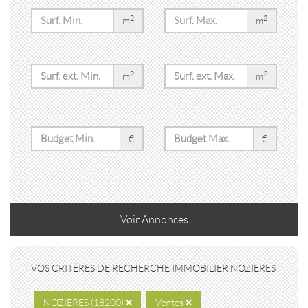
2
2
m
m
2
2
m
m
€
€
Voir
Annonces
VOS CRITÈRES DE RECHERCHE IMMOBILIER NOZIERES
:
NOZIERES (18200)
Ventes