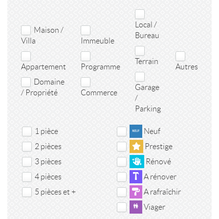
Local /
Maison /
Bureau
Villa
Immeuble
Terrain
Appartement
Programme
Autres
Domaine
Garage
/ Propriété
Commerce
/
Parking
1 pièce
Neuf
2 pièces
Prestige
3 pièces
Rénové
4 pièces
A rénover
5 pièces et +
A rafraîchir
Viager