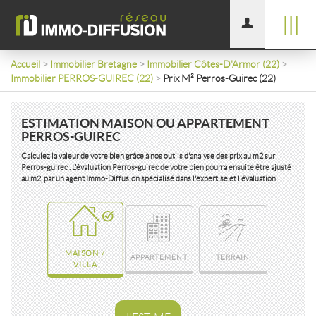
|||
Accueil
>
Immobilier Bretagne
>
Immobilier Côtes-D'Armor (22)
>
Immobilier PERROS-GUIREC (22)
>
Prix M² Perros-Guirec (22)
ESTIMATION MAISON OU APPARTEMENT
PERROS-GUIREC
Calculez la valeur de votre bien grâce à nos outils d'analyse des prix au m2 sur
Perros-guirec . L'évaluation Perros-guirec de votre bien pourra ensuite être ajusté
au m2, par un agent Immo-Diffusion spécialisé dans l'expertise et l'évaluation
MAISON /
APPARTEMENT
TERRAIN
VILLA