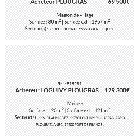
Acheteur PLOUGRAS
69 900€
Maison de village
2
2
Surface : 80 m
| Surface ext. : 1957 m
Secteur(s) :
22780 PLOUGRAS
,
29650 GUERLESQUIN
,
Ref : 819281
Acheteur LOGUIVY PLOUGRAS
129 300€
Maison
2
2
Surface : 120 m
| Surface ext. : 421 m
Secteur(s) :
22610 LANMODEZ
,
22780 LOGUIVY PLOUGRAS
,
22620
PLOUBAZLANEC
,
97200 FORT DE FRANCE
,