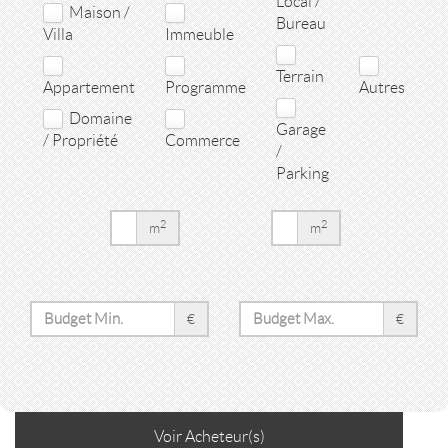
Local /
Maison /
Bureau
Villa
Immeuble
Terrain
Appartement
Programme
Autres
Domaine
Garage
/ Propriété
Commerce
/
Parking
2
2
m
m
€
€
Voir
Acheteur(s)