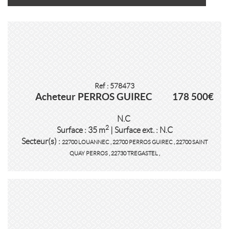
Ref : 578473
Acheteur PERROS GUIREC
178 500€
N.C
2
Surface : 35 m
| Surface ext. : N.C
Secteur(s) :
22700 LOUANNEC
,
22700 PERROS GUIREC
,
22700 SAINT
QUAY PERROS
,
22730 TREGASTEL
,