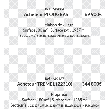
Ref : 649084
Acheteur PLOUGRAS
69 900€
Maison de village
2
2
Surface : 80 m
| Surface ext. : 1957 m
Secteur(s) :
22780 PLOUGRAS
,
29650 GUERLESQUIN
,
Ref : 649167
Acheteur TREMEL (22310)
344 800€
Propriete
2
2
Surface : 180 m
| Surface ext. : 1285 m
Secteur(s) :
22310 PLUFUR
,
22310 TREMEL
,
29620 LANMEUR
,
29620