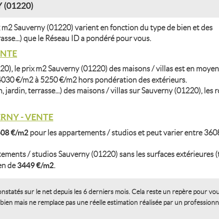
(01220)
 m2 Sauverny (01220) varient en fonction du type de bien et des
rasse...) que le Réseau ID a pondéré pour vous.
ENTE
20), le prix m2 Sauverny (01220) des maisons / villas est en moye
 4030 €/m2 à 5250 €/m2 hors pondération des extérieurs.
 jardin, terrasse...) des maisons / villas sur Sauverny (01220), les 
RNY - VENTE
608 €/m2
pour les appartements / studios et peut varier entre 36
tements / studios Sauverny (01220) sans les surfaces extérieures (t
3449 €/m2
yen de
.
onstatés sur le net depuis les 6 derniers mois. Cela reste un repère pour vo
 bien mais ne remplace pas une réelle estimation réalisée par un professionn