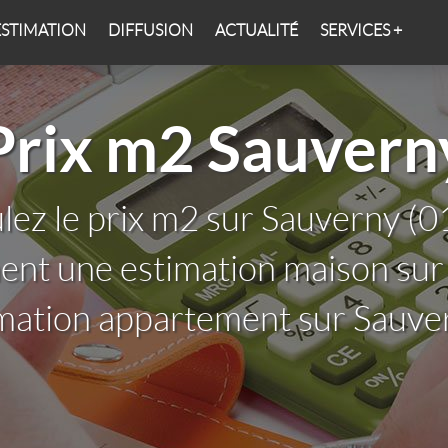
ESTIMATION
DIFFUSION
ACTUALITÉ
SERVICES +
Prix m2 Sauvern
lez le prix m2 sur Sauverny (
ent une estimation maison su
imation appartement sur Sauve