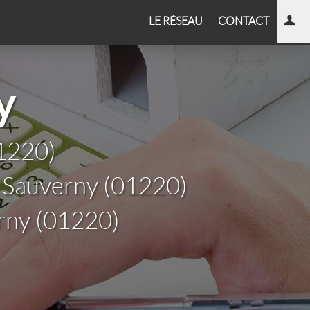
LE RÉSEAU
CONTACT
y
01220)
r Sauverny (01220)
rny (01220)