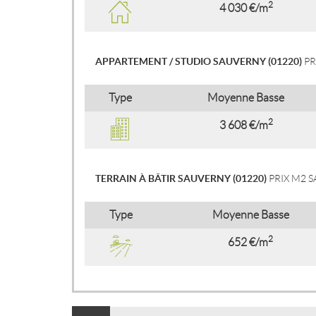
2
4 030 €/m
APPARTEMENT / STUDIO SAUVERNY (01220)
PR
Type
Moyenne Basse
2
3 608 €/m
TERRAIN À BÂTIR SAUVERNY (01220)
PRIX M2 
Type
Moyenne Basse
2
652 €/m