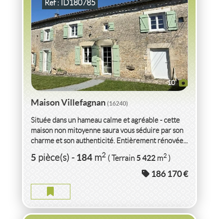
Ref : ID180785
10
Maison Villefagnan
(16240)
Située dans un hameau calme et agréable - cette
maison non mitoyenne saura vous séduire par son
charme et son authenticité. Entièrement rénovée...
VENTE
MAISON
VILLEFAGNAN
(16240)
2
5
184
2
pièce(s)
-
m
5 422
( Terrain
m
)
186 170 €
MAISON VILLEFAGNAN
2
4
pièce(s)
-
137
m
2
742
( Terrain
m
)