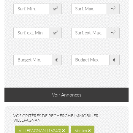
2
2
m
m
2
2
m
m
€
€
Voir
Annonces
VOS CRITÈRES DE RECHERCHE IMMOBILIER
VILLEFAGNAN :
VILLEFAGNAN (16240)
Ventes