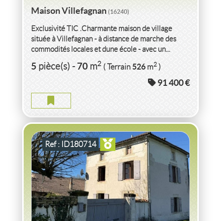
Maison Villefagnan
(16240)
Exclusivité TIC .Charmante maison de village
située à Villefagnan - à distance de marche des
commodités locales et dune école - avec un...
VENTE
MAISON
VILLEFAGNAN
(16240)
2
5
70
2
pièce(s)
-
m
526
( Terrain
m
)
91 400 €
MAISON VILLEFAGNAN
2
3
pièce(s)
-
86
m
2
1 933
( Terrain
m
)
Ref : ID180714