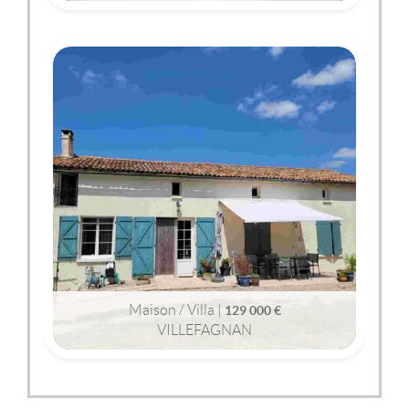
2
2
156m
| 5 pièce(s) | Ext. 176m
VILLEFAGNAN
(16240)
MAISON / VILLA
129 000 €
Maison / Villa |
129 000 €
VILLEFAGNAN
2
2