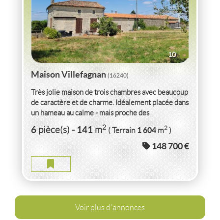
10
Maison Villefagnan
(16240)
Très jolie maison de trois chambres avec beaucoup
de caractère et de charme. Idéalement placée dans
un hameau au calme - mais proche des
commodités...
2
6
141
2
pièce(s)
-
m
1 604
( Terrain
m
)
148 700 €
Voir plus d'annonces