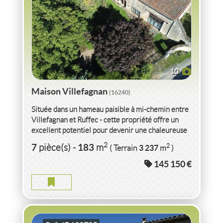
10
Maison Villefagnan
(16240)
Située dans un hameau paisible à mi-chemin entre
Villefagnan et Ruffec - cette propriété offre un
excellent potentiel pour devenir une chaleureuse
maison...
VENTE
MAISON
VILLEFAGNAN
(16240)
2
7
183
2
pièce(s)
-
m
3 237
( Terrain
m
)
145 150 €
MAISON VILLEFAGNAN
2
5
pièce(s)
-
184
m
2
5 422
( Terrain
m
)