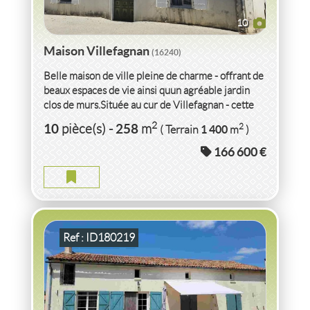
10
Maison Villefagnan
(16240)
Belle maison de ville pleine de charme - offrant de
beaux espaces de vie ainsi quun agréable jardin
clos de murs.Située au cur de Villefagnan - cette
propriété...
VENTE
MAISON
VILLEFAGNAN
(16240)
2
10
258
2
pièce(s)
-
m
1 400
( Terrain
m
)
166 600 €
MAISON VILLEFAGNAN
2
7
pièce(s)
-
120
m
2
810
( Terrain
m
)
Ref : ID180219