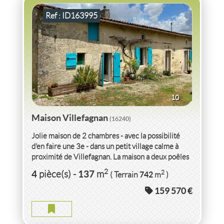
Ref : ID163995
10
Maison Villefagnan
(16240)
Jolie maison de 2 chambres - avec la possibilité
d'en faire une 3e - dans un petit village calme à
proximité de Villefagnan. La maison a deux poêles
à...
VENTE
MAISON
VILLEFAGNAN
(16240)
2
4
137
2
pièce(s)
-
m
742
( Terrain
m
)
159 570 €
MAISON VILLEFAGNAN
2
6
pièce(s)
-
113
m