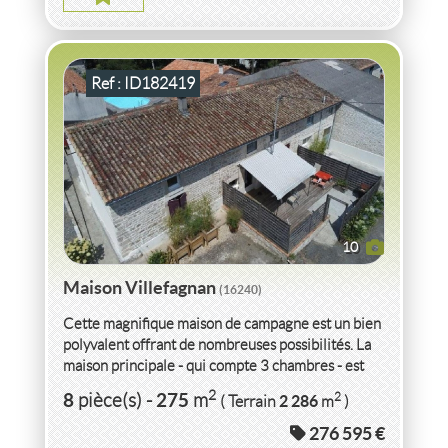
Ref : ID182419
10
Maison Villefagnan
(16240)
Cette magnifique maison de campagne est un bien
polyvalent offrant de nombreuses possibilités. La
maison principale - qui compte 3 chambres - est
actuellement aménagée...
VENTE
MAISON
VILLEFAGNAN
(16240)
2
8
275
2
pièce(s)
-
m
2 286
( Terrain
m
)
276 595 €
MAISON VILLEFAGNAN