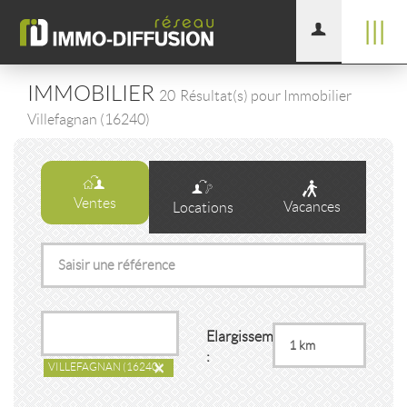
|||
IMMOBILIER
20
Résultat(s) pour Immobilier
Villefagnan (16240)
Ventes
Vacances
Locations
Elargissement
:
×
VILLEFAGNAN
(16240)