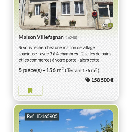
10
Maison Villefagnan
(16240)
Si vous recherchez une maison de village
spacieuse - avec 3 à 4 chambres - 2 salles de bains
et les commerces à votre porte - alors cette
propriété pourrait...
VENTE
MAISON
VILLEFAGNAN
(16240)
2
5
156
2
pièce(s)
-
m
176
( Terrain
m
)
158 500 €
MAISON VILLEFAGNAN
2
6
pièce(s)
-
141
m
2
1 604
( Terrain
m
)
Ref : ID165805