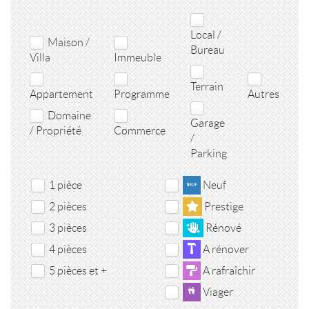
Local /
Maison /
Bureau
Villa
Immeuble
Terrain
Appartement
Programme
Autres
Domaine
Garage
/ Propriété
Commerce
/
Parking
1 pièce
Neuf
2 pièces
Prestige
3 pièces
Rénové
4 pièces
A rénover
5 pièces et +
A rafraîchir
Viager