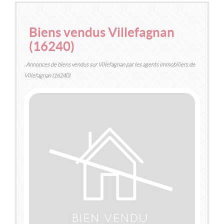
120m
| 7 pièce(s) | Ext. 810m
Biens vendus Villefagnan
(16240)
. Annonces de biens vendus sur Villefagnan par les agents immobiliers de
Villefagnan (16240)
VENDU
VILLEFAGNAN
(16240)
MAISON / VILLA
187 600 €