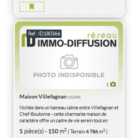
2
5
pièce(s)
-
150
m
2
4 786
( Terrain
m
)
Ref : ID180366
1
Maison Villefagnan
(16240)
Nichée dans un hameau calme entre Villefagnan et
Chef-Boutonne - cette charmante maison de
caractère offre un cadre de vie serein tout en
restant idéalement située.La...
VENTE
MAISON
VILLEFAGNAN
(16240)
2
5
150
2
pièce(s)
-
m
4 786
( Terrain
m
)