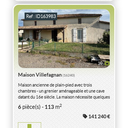
Ref : ID163983
10
Maison Villefagnan
(16240)
Maison ancienne de plain-pied avec trois
chambres - un grenier aménageable et une cave
datant du 16e siècle. La maison nécessite quelques
rafraîchissements...
VENTE
MAISON
VILLEFAGNAN
(16240)
2
6
113
pièce(s)
-
m
141 240 €
MAISON VILLEFAGNAN
2
8
pièce(s)
-
275
m
2
2 286
( Terrain
m
)