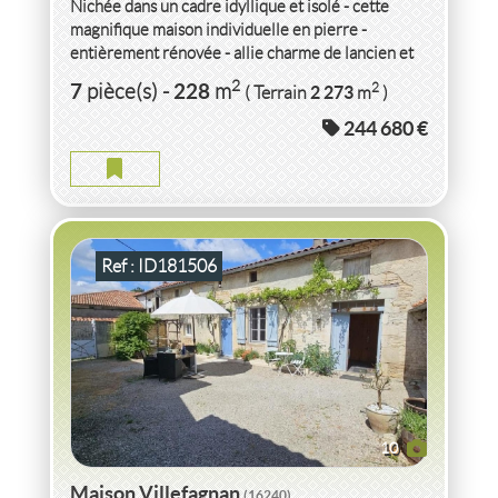
Nichée dans un cadre idyllique et isolé - cette
magnifique maison individuelle en pierre -
entièrement rénovée - allie charme de lancien et
confort...
VENTE
MAISON
VILLEFAGNAN
(16240)
2
7
228
2
pièce(s)
-
m
2 273
( Terrain
m
)
244 680 €
MAISON VILLEFAGNAN
2
6
pièce(s)
-
205
m
2
485
( Terrain
m
)
Ref : ID181506
10
Maison Villefagnan
(16240)