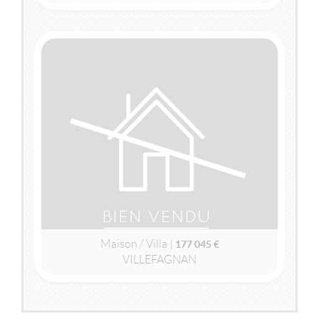
2
2
163m
| 4 pièce(s) | Ext. 3 389m
VENDU
VILLEFAGNAN
(16240)
MAISON / VILLA
177 045 €
Maison / Villa |
177 045 €
VILLEFAGNAN