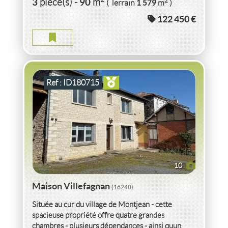
3
90
2
pièce(s)
-
m
1 579
( Terrain
m
)
122 450 €
MAISON VILLEFAGNAN
2
5
pièce(s)
-
148
m
2
2 058
( Terrain
m
)
Ref : ID180715
10
Maison Villefagnan
(16240)
Située au cur du village de Montjean - cette
spacieuse propriété offre quatre grandes
chambres - plusieurs dépendances - ainsi quun