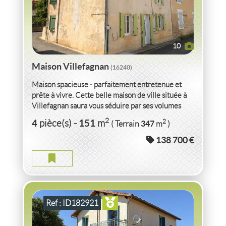
10
Maison Villefagnan
(16240)
Maison spacieuse - parfaitement entretenue et
prête à vivre. Cette belle maison de ville située à
Villefagnan saura vous séduire par ses volumes
généreux...
VENTE
MAISON
VILLEFAGNAN
(16240)
2
4
151
2
pièce(s)
-
m
347
( Terrain
m
)
138 700 €
MAISON VILLEFAGNAN
2
5
pièce(s)
-
121
m
2
1 427
( Terrain
m
)
Ref : ID182921