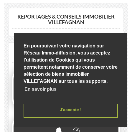
2
2
240m
| 8 pièce(s) | Ext. 853m
REPORTAGES & CONSEILS IMMOBILIER
VILLEFAGNAN
En poursuivant votre navigation sur
CENTRALISEZ VOTRE DEMANDE
Réseau Immo-diffusion, vous acceptez
CHARENTE... CRÉEZ UN COMPTE :
l’utilisation de Cookies qui vous
permettent notamment de conserver votre
sélection de biens immobilier
VILLEFAGNAN sur tous les supports.
En savoir plus
ACHETER Charente
J'accepte !