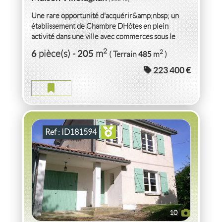
Une rare opportunité d'acquérir&amp;nbsp; un
établissement de Chambre DHôtes en plein
activité dans une ville avec commerces sous le
soleil de...
VENTE
MAISON
VILLEFAGNAN
(16240)
2
6
205
2
pièce(s)
-
m
485
( Terrain
m
)
223 400 €
MAISON VILLEFAGNAN
2
5
pièce(s)
-
70
m
2
526
( Terrain
m
)
Ref : ID181594
10