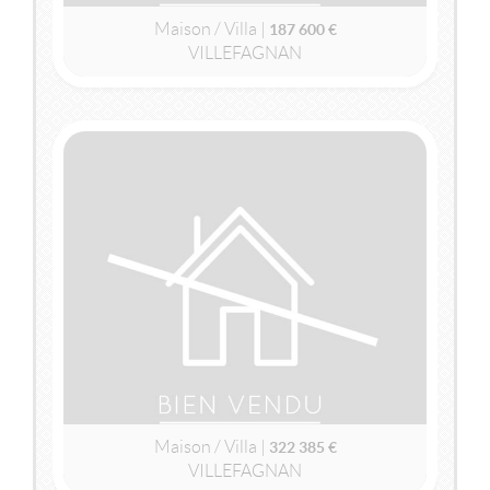
Maison / Villa |
187 600 €
VILLEFAGNAN
2
2
144m
| 7 pièce(s) | Ext. 5 110m
VENDU
VILLEFAGNAN
(16240)
MAISON / VILLA
322 385 €
Maison / Villa |
322 385 €
VILLEFAGNAN