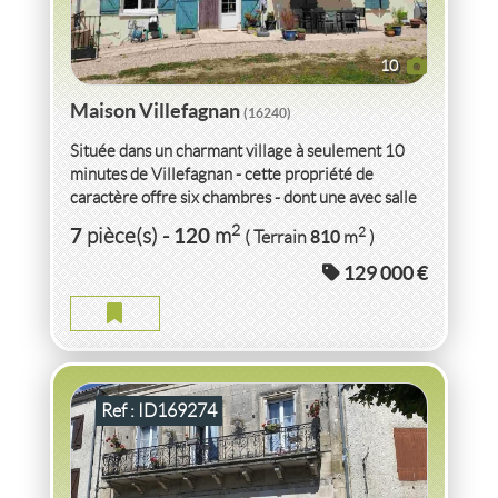
10
Maison Villefagnan
(16240)
Située dans un charmant village à seulement 10
minutes de Villefagnan - cette propriété de
caractère offre six chambres - dont une avec salle
deau...
VENTE
MAISON
VILLEFAGNAN
(16240)
2
7
120
2
pièce(s)
-
m
810
( Terrain
m
)
129 000 €
MAISON VILLEFAGNAN
2
5
pièce(s)
-
156
m
2
176
( Terrain
m
)
Ref : ID169274