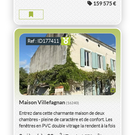
159 575 €
MAISON VILLEFAGNAN
2
3
pièce(s)
-
90
m
2
1 579
( Terrain
m
)
Ref : ID177411
10
Maison Villefagnan
(16240)
Entrez dans cette charmante maison de deux
chambres - pleine de caractère et de confort. Les
fenêtres en PVC double vitrage la rendent à la fois
lumineuse et chaleureuse...
VENTE
MAISON
VILLEFAGNAN
(16240)
2