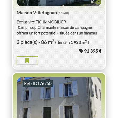
10
Maison Villefagnan
(16240)
Exclusivité TIC IMMOBILIER
:&amp;nbsp;Charmante maison de campagne
offrant un fort potentiel - située dans un hameau
calme à proximité de Villefagnan.La...
VENTE
MAISON
VILLEFAGNAN
(16240)
2
3
86
2
pièce(s)
-
m
1 933
( Terrain
m
)
91 395 €
MAISON VILLEFAGNAN
2
10
pièce(s)
-
258
m
2
1 400
( Terrain
m
)
Ref : ID176750