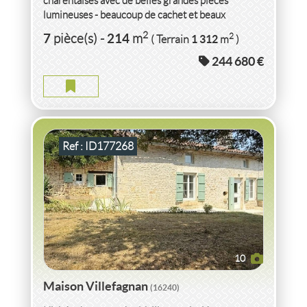
charentaises avec de belles grandes pièces
lumineuses - beaucoup de cachet et beaux
potentiels. Certaines pièces sont à...
VENTE
MAISON
VILLEFAGNAN
(16240)
2
7
214
2
pièce(s)
-
m
1 312
( Terrain
m
)
244 680 €
MAISON VILLEFAGNAN
2
7
pièce(s)
-
228
m
2
2 273
( Terrain
m
)
Ref : ID177268
10
Maison Villefagnan
(16240)