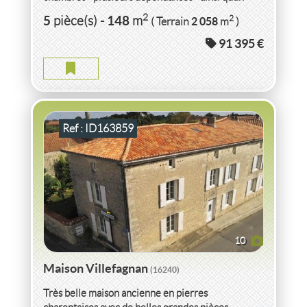
vaste jardin à...
VENTE
MAISON
VILLEFAGNAN
(16240)
2
5
148
2
pièce(s)
-
m
2 058
( Terrain
m
)
91 395 €
MAISON VILLEFAGNAN
2
7
pièce(s)
-
214
m
2
1 312
( Terrain
m
)
Ref : ID163859
10
Maison Villefagnan
(16240)
Très belle maison ancienne en pierres