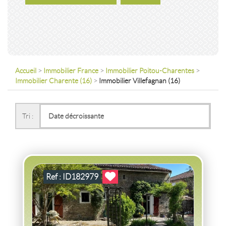
Accueil
>
Immobilier France
>
Immobilier Poitou-Charentes
>
Immobilier Charente (16)
>
Immobilier Villefagnan (16)
VENTE
MAISON
VILLEFAGNAN
(16240)
Tri :
MAISON VILLEFAGNAN
2
5
pièce(s)
-
147
m
2
690
( Terrain
m
)
Ref : ID182979