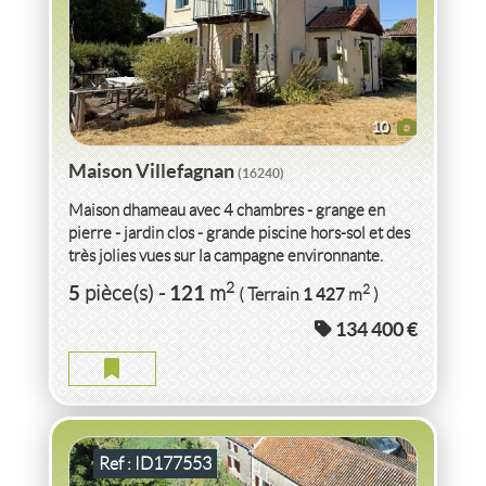
10
Maison Villefagnan
(16240)
Maison dhameau avec 4 chambres - grange en
pierre - jardin clos - grande piscine hors-sol et des
très jolies vues sur la campagne environnante.
Habitable de suite - mais...
VENTE
MAISON
VILLEFAGNAN
(16240)
2
5
121
2
pièce(s)
-
m
1 427
( Terrain
m
)
134 400 €
MAISON VILLEFAGNAN
2
7
pièce(s)
-
183
m
2
3 237
( Terrain
m
)
Ref : ID177553