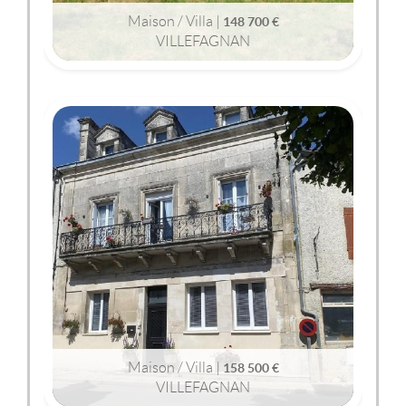
Maison / Villa |
148 700 €
VILLEFAGNAN
2
2
141m
| 6 pièce(s) | Ext. 1 604m
VILLEFAGNAN
(16240)
MAISON / VILLA
158 500 €
Maison / Villa |
158 500 €
VILLEFAGNAN