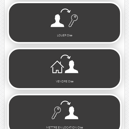
LOUER Oise
VENDRE Oise
METTRE EN LOCATION Oise