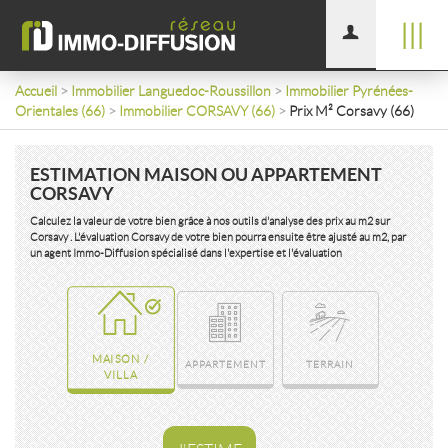
|||
Accueil
>
Immobilier Languedoc-Roussillon
>
Immobilier Pyrénées-
Orientales (66)
>
Immobilier CORSAVY (66)
>
Prix M² Corsavy (66)
ESTIMATION MAISON OU APPARTEMENT
CORSAVY
Calculez la valeur de votre bien grâce à nos outils d'analyse des prix au m2 sur
Corsavy . L'évaluation Corsavy de votre bien pourra ensuite être ajusté au m2, par
un agent Immo-Diffusion spécialisé dans l'expertise et l'évaluation
MAISON /
APPARTEMENT
TERRAIN
VILLA