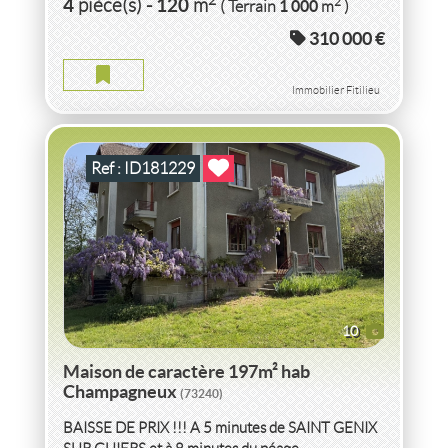
4
120
2
pièce(s)
-
m
1 000
( Terrain
m
)
CHAMPAGNEUX
(73240)
310 000 €
MAISON DE CARACTÈRE 197M² HAB CHAMPAGNEUX
2
9
pièce(s)
-
197
m
2
2 990
( Terrain
m
)
Immobilier Fitilieu
Ref : ID181229
10
Maison de caractère 197m² hab
Champagneux
(73240)
BAISSE DE PRIX !!! A 5 minutes de SAINT GENIX