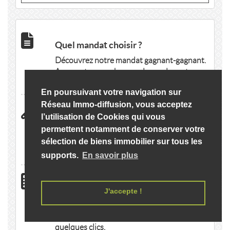
Quel mandat choisir ?
Découvrez notre mandat gagnant-gagnant.
Augmentez vos chances de vendre votre
bien Languedoc-roussillon.
En poursuivant votre navigation sur
Réseau Immo-diffusion, vous acceptez
Vous avez des travaux à effectuer ?
l’utilisation de Cookies qui vous
permettent notamment de conserver votre
Découvrez nos "Partners Vente immobilier
sélection de biens immobilier sur tous les
Languedoc-roussillon" et demandez
gratuitement des devis en ligne.
supports.
En savoir plus
Calculer votre emprunt Vente
J'accepte !
immobilier Languedoc-roussillon
Simulez votre capacité d'emprunt en
quelques clics.