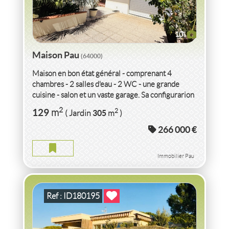
10
Maison Pau
(64000)
Maison en bon état général - comprenant 4
chambres - 2 salles d'eau - 2 WC - une grande
cuisine - salon et un vaste garage. Sa configurarion
permet plusieurs...
VENTE
APPARTEMENT P2
TERRASSE - PARKING
2
129
2
m
305
( Jardin
m
)
LE GRAU DU ROI
(30240)
266 000 €
APPARTEMENT P2 TERRASSE - PARKING LE GRAU DU ROI
2
2
pièce(s)
-
27
m
2
30
( Cour
m
)
Immobilier Pau
Ref : ID180195