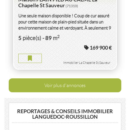
Chapelle St Sauveur
(71310)
Une seule maison disponible ! Coup de cur assuré
pour cette maison de plain-pied située dans un
environnement calme et verdoyant. À seulement 9
minutes de Pierre-de-Bresse...
2
5
89
pièce(s)
-
m
169 900 €
Immobilier La Chapelle St Sauveur
Voir plus d'annonces
REPORTAGES & CONSEILS IMMOBILIER
LANGUEDOC-ROUSSILLON