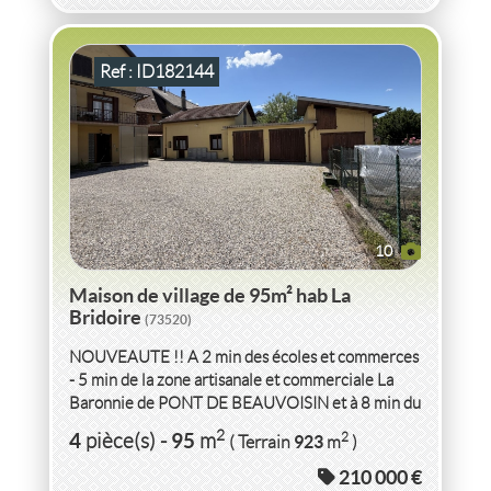
Ref : ID182144
10
Maison de village de 95m² hab La
Bridoire
(73520)
NOUVEAUTE !! A 2 min des écoles et commerces
- 5 min de la zone artisanale et commerciale La
Baronnie de PONT DE BEAUVOISIN et à 8 min du
péage A43 d'AIGUEBELETTE...
VENTE
VILLA
120M² HAB TERR 1000M²
FITILIEU
2
4
95
2
pièce(s)
-
m
923
( Terrain
m
)
(38490)
210 000 €