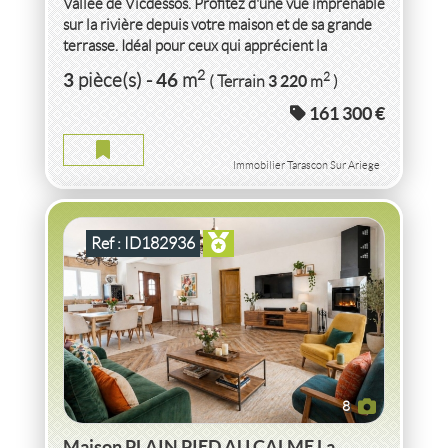
Vallée de Vicdessos. Profitez d'une vue imprenable
sur la rivière depuis votre maison et de sa grande
terrasse. Idéal pour ceux qui apprécient la
tranquillité...
VENTE
MAISON
PLAIN PIED AU CALME
LA
2
3
46
2
pièce(s)
-
m
3 220
( Terrain
m
)
CHAPELLE ST SAUVEUR
(71310)
161 300 €
MAISON PLAIN PIED AU CALME LA CHAPELLE ST SAUVEUR
2
5
pièce(s)
-
89
m
Immobilier Tarascon Sur Ariege
Ref : ID182936
8
Maison PLAIN PIED AU CALME La