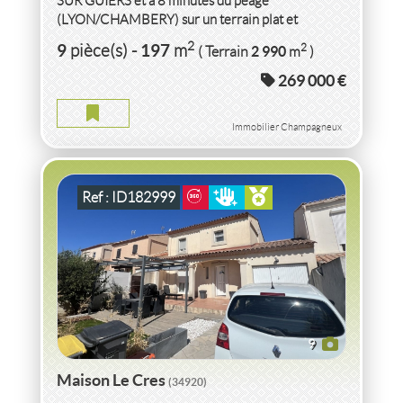
SUR GUIERS et à 8 minutes du péage
(LYON/CHAMBERY) sur un terrain plat et
2
entièrement constructible de 2990m
...
VENTE
MAISON
RÉNOVÉ(E)
LE CRES
(34920)
2
9
197
2
pièce(s)
-
m
2 990
( Terrain
m
)
269 000 €
MAISON LE CRES
2
91
m
2
250
( Terrain
m
)
Immobilier Champagneux
Ref : ID182999
9
Maison Le Cres
(34920)