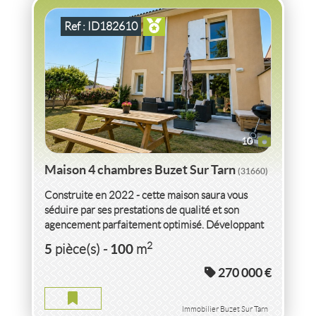
Ref : ID182610
10
Maison 4 chambres Buzet Sur Tarn
(31660)
Construite en 2022 - cette maison saura vous
séduire par ses prestations de qualité et son
agencement parfaitement optimisé. Développant
un espace de vie...
VENTE
MAISON
AVEC PISCINE
BUZET SUR TARN
2
5
100
pièce(s)
-
m
(31660)
270 000 €
MAISON AVEC PISCINE BUZET SUR TARN
2
4
pièce(s)
-
91
m
2
2 880
( Jardin
m
)
Immobilier Buzet Sur Tarn