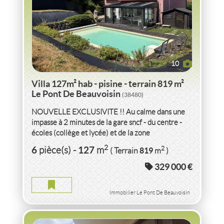
10
Villa 127m² hab - pisine - terrain 819 m²
Le Pont De Beauvoisin
(38480)
NOUVELLE EXCLUSIVITE !! Au calme dans une
impasse à 2 minutes de la gare sncf - du centre -
écoles (collège et lycée) et de la zone
commerciale de La Baronnie...
VENTE
APPARTEMENT P2
51M² AVEC TERRASSE
2
6
127
2
pièce(s)
-
m
819
( Terrain
m
)
LE PONT DE BEAUVOISIN
(73330)
329 000 €
APPARTEMENT P2 51M² AVEC TERRASSE LE PONT DE
BEAUVOISIN
Immobilier Le Pont De Beauvoisin
2
2
pièce(s)
-
51
m
2
12
( Terrasse
m
)