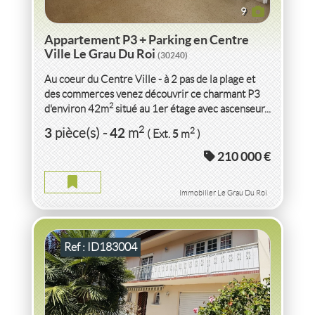
9
Appartement P3 + Parking en Centre
Ville Le Grau Du Roi
(30240)
Au coeur du Centre Ville - à 2 pas de la plage et
des commerces venez découvrir ce charmant P3
2
d'environ 42m
situé au 1er étage avec ascenseur...
VENTE
MAISON
PAU
(64000)
2
3
42
2
pièce(s)
-
m
5
( Ext.
m
)
210 000 €
MAISON PAU
2
129
m
2
305
( Jardin
m
)
Immobilier Le Grau Du Roi
Ref : ID183004