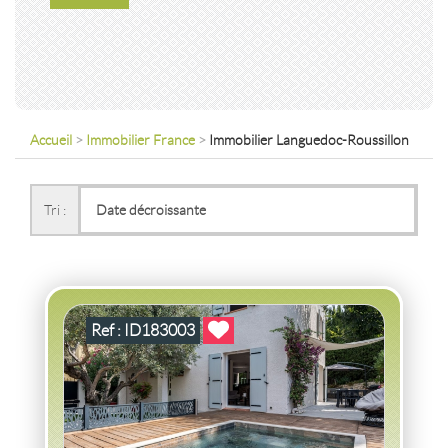
Accueil
>
Immobilier France
>
Immobilier Languedoc-Roussillon
VENTE
MAISON
MARSEILLE 12ème
(13012)
Tri :
MAISON MARSEILLE
2
4
pièce(s)
-
100
m
2
356
( Jardin
m
)
Ref : ID183003