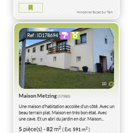
2
5
pièce(s)
-
82
m
2
591
( Ext.
m
)
Immobilier Buzet Sur Tarn
Ref : ID178694
10
Maison Metzing
(57980)
Une maison d'habitation accolée d'un côté. Avec un
beau terrain plat. Maison en très bon état. Avec
une cave. Et un abri du jardin en dur. Maison...
VENTE
VILLA
PROCHE PLAGE
LE GRAU D'AGDE
2
5
82
2
pièce(s)
-
m
591
( Ext.
m
)
(34300)