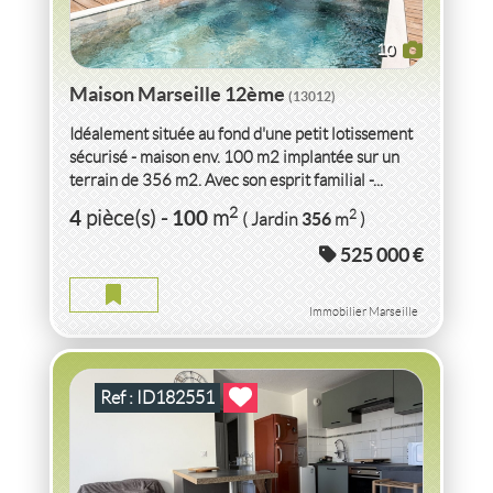
10
Maison Marseille 12ème
(13012)
Idéalement située au fond d'une petit lotissement
sécurisé - maison env. 100 m2 implantée sur un
terrain de 356 m2. Avec son esprit familial -...
VENTE
APPARTEMENT P2
38 HAB PAR ÉTAT -
2
4
100
2
pièce(s)
-
m
356
( Jardin
m
)
BALCON 6M².
PONT DE BEAUVOISIN
(38480)
525 000 €
APPARTEMENT P2 38 HAB PAR ÉTAT - BALCON 6M². PONT
DE BEAUVOISIN
Immobilier Marseille
2
2
pièce(s)
-
38
m
2
6
( Balcon
m
)
Ref : ID182551