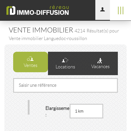
|||
VENTE IMMOBILIER
4214
Résultat(s) pour
Vente immobilier Languedoc-roussillon
Ventes
Vacances
Locations
Elargissement
: