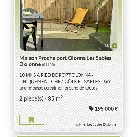
10
Maison Proche port Olonna Les Sables
D'olonne
(85100)
10 MNS A PIED DE PORT OLONNA -
UNIQUEMENT CHEZ CÔTE ET SABLES Dans
une impasse au calme - proche de toutes
commodités - Venez découvrir cette ravissante
VENTE
MAISON
4 CHAMBRES
BUZET SUR TARN
2
2
35
pièce(s)
-
m
maison...
(31660)
195 000 €
MAISON 4 CHAMBRES BUZET SUR TARN
2
5
pièce(s)
-
100
m
Immobilier Les Sables D'olonne