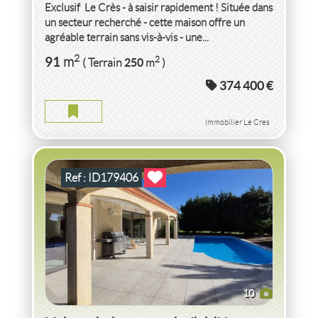
Exclusif  Le Crès - à saisir rapidement ! Située dans
un secteur recherché - cette maison offre un
agréable terrain sans vis-à-vis - une...
VENTE
MAISON
PISCINE ET TERRAIN DIVISIBLE
2
91
2
m
250
( Terrain
m
)
MONTASTRUC LA CONSEILLERE
(31380)
374 400 €
MAISON PISCINE ET TERRAIN DIVISIBLE MONTASTRUC LA
CONSEILLERE
Immobilier Le Cres
2
5
pièce(s)
-
130
m
2
3 445
( Jardin
m
)
Ref : ID179406
10