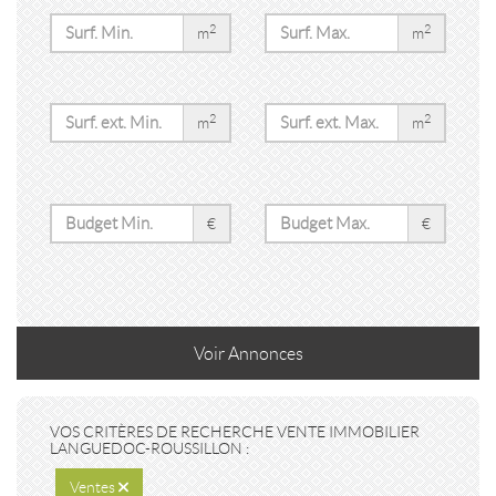
2
2
m
m
2
2
m
m
€
€
Voir
Annonces
VOS CRITÈRES DE RECHERCHE VENTE IMMOBILIER
LANGUEDOC-ROUSSILLON :
Ventes