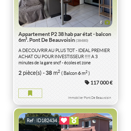
8
Appartement P2 38 hab par état - balcon
6m². Pont De Beauvoisin
(38480)
A DECOUVRIR AU PLUS TOT - IDEAL PREMIER
ACHAT OU POUR INVESTISSEUR !!!! A 3
minutes de la gare sncf - écoles et zone
commercial La Baronnie au calme dans jolie
VENTE
VILLA
127M² HAB - PISINE - TERRAIN 819
2
2
38
2
pièce(s)
-
m
6
( Balcon
m
)
copropriété...
M²
LE PONT DE BEAUVOISIN
(38480)
117 000 €
VILLA 127M² HAB - PISINE - TERRAIN 819 M² LE PONT DE
BEAUVOISIN
Immobilier Pont De Beauvoisin
2
6
pièce(s)
-
127
m
2
819
( Terrain
m
)
Ref : ID182434