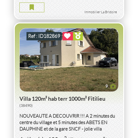
VILLA 120M² HAB TERR 1000M² FITILIEU
2
4
pièce(s)
-
120
m
2
1 000
( Terrain
m
)
Immobilier La Bridoire
Ref : ID182869
9
Villa 120m² hab terr 1000m² Fitilieu
(38490)
NOUVEAUTE A DECOUVRIR !!! A 2 minutes du
centre du village et 5 minutes des ABETS EN
DAUPHINE et de la gare SNCF - jolie villa
2
construite en 1998 de 120m
hab composé...
VENTE
MAISON
DE CARACTÈRE 197M² HAB
2