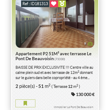
Ref : ID181313
9
Appartement P2 51M² avec terrasse Le
Pont De Beauvoisin
(73330)
BAISSE DE PRIX EXCLUSIVITE !!! Centre ville au
2
calme plein sud et avec terrasse de 12m
donnant
sur le guiers dans belle copropriété - au 4 ème...
VENTE
MAISON
DE VILLAGE DE 95M² HAB
LA
2
2
51
2
pièce(s)
-
m
12
( Terrasse
m
)
BRIDOIRE
(73520)
130 000 €
MAISON DE VILLAGE DE 95M² HAB LA BRIDOIRE
2
4
pièce(s)
-
95
m
2
923
( Terrain
m
)
Immobilier Le Pont De Beauvoisin