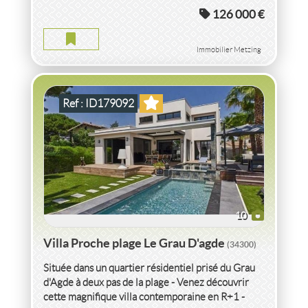
126 000 €
VILLA PROCHE PLAGE DE PRESTIGE LE GRAU D'AGDE
2
4
pièce(s)
-
125
m
2
498
( Jardin
m
)
Immobilier Metzing
Ref : ID179092
10
Villa Proche plage Le Grau D'agde
(34300)
Située dans un quartier résidentiel prisé du Grau
d'Agde à deux pas de la plage - Venez découvrir
cette magnifique villa contemporaine en R+1 -