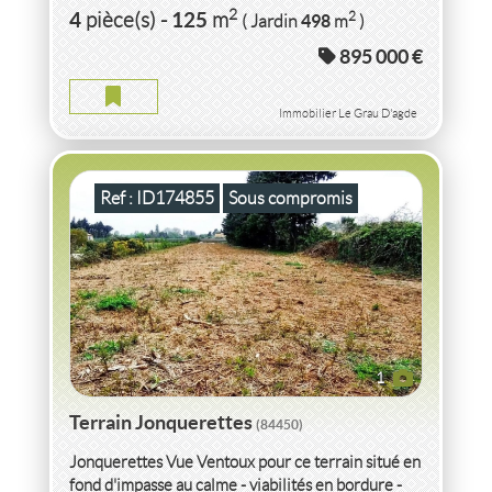
dans...
VENTE
TERRAIN
JONQUERETTES
(84450)
2
4
125
2
pièce(s)
-
m
498
( Jardin
m
)
895 000 €
TERRAIN JONQUERETTES
Terrain
2
N.C.
m
Immobilier Le Grau D'agde
Ref : ID174855
Sous compromis
1
Terrain Jonquerettes
(84450)
Jonquerettes Vue Ventoux pour ce terrain situé en
fond d'impasse au calme - viabilités en bordure -