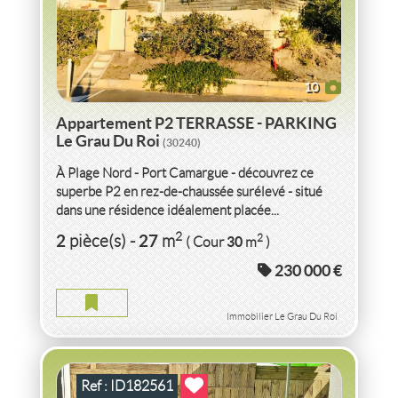
10
Appartement P2 TERRASSE - PARKING
Le Grau Du Roi
(30240)
À Plage Nord - Port Camargue - découvrez ce
superbe P2 en rez-de-chaussée surélevé - situé
dans une résidence idéalement placée...
VENTE
MAISON
PROCHE PORT OLONNA
LES
2
2
27
2
pièce(s)
-
m
30
( Cour
m
)
SABLES D'OLONNE
(85100)
230 000 €
MAISON PROCHE PORT OLONNA LES SABLES D'OLONNE
2
2
pièce(s)
-
35
m
Immobilier Le Grau Du Roi
Ref : ID182561