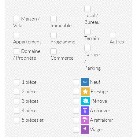
Local /
Maison /
Bureau
Villa
Immeuble
Terrain
Appartement
Programme
Autres
Domaine
Garage
/ Propriété
Commerce
/
Parking
1 pièce
Neuf
2 pièces
Prestige
3 pièces
Rénové
4 pièces
A rénover
5 pièces et +
A rafraîchir
Viager