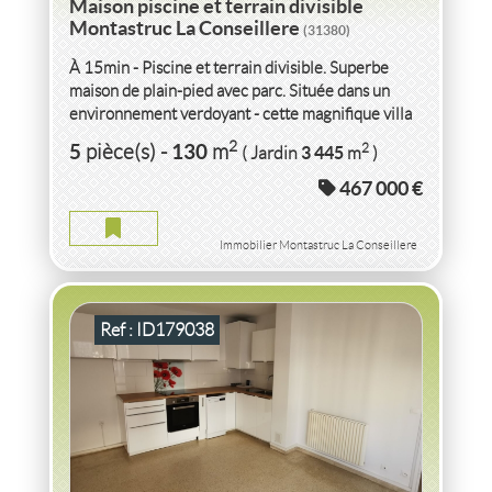
Maison piscine et terrain divisible
Montastruc La Conseillere
(31380)
À 15min - Piscine et terrain divisible. Superbe
maison de plain-pied avec parc. Située dans un
environnement verdoyant - cette magnifique villa
de p-pied saura vous...
VENTE
APPARTEMENT P3
+ PARKING EN CENTRE
2
5
130
2
pièce(s)
-
m
3 445
( Jardin
m
)
VILLE
LE GRAU DU ROI
(30240)
467 000 €
APPARTEMENT P3 + PARKING EN CENTRE VILLE LE GRAU
DU ROI
Immobilier Montastruc La Conseillere
2
3
pièce(s)
-
42
m
2
5
( Ext.
m
)
Ref : ID179038