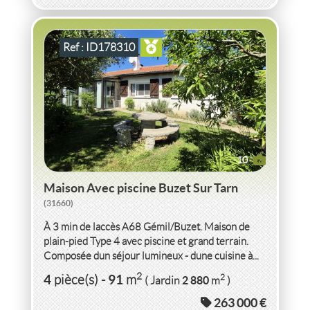
Ref : ID178310
10
Maison Avec piscine Buzet Sur Tarn
(31660)
À 3 min de laccès A68 Gémil/Buzet. Maison de
plain-pied Type 4 avec piscine et grand terrain.
Composée dun séjour lumineux - dune cuisine à...
VENTE
MAISON
À RAFRAÎCHIR
METZING
(57980)
2
4
91
2
pièce(s)
-
m
2 880
( Jardin
m
)
263 000 €
MAISON METZING