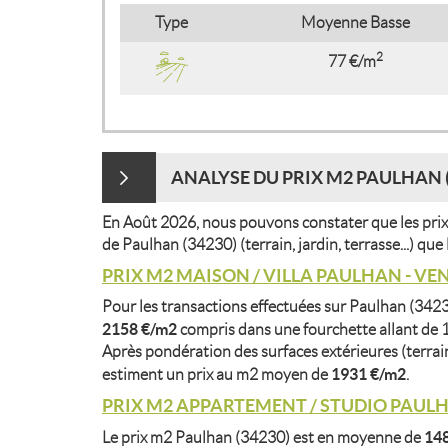
Type
Moyenne Basse
2
77 €/m
ANALYSE DU PRIX M2 PAULHAN (
En Août 2026, nous pouvons constater que les prix
de Paulhan (34230) (terrain, jardin, terrasse...) qu
PRIX M2 MAISON / VILLA PAULHAN - VE
Pour les transactions effectuées sur Paulhan (3423
2158 €/m2
compris dans une fourchette allant de
Après pondération des surfaces extérieures (terrain,
1931 €/m2
estiment un prix au m2 moyen de
.
PRIX M2 APPARTEMENT / STUDIO PAULH
14
Le prix m2 Paulhan (34230) est en moyenne de