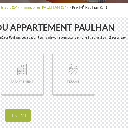
érault (34)
>
Immobilier PAULHAN (34)
>
Prix M² Paulhan (34)
OU APPARTEMENT PAULHAN
u m2 sur Paulhan . L'évaluation Paulhan de votre bien pourra ensuite être ajusté au m2, par un age
APPARTEMENT
TERRAIN
J'ESTIME