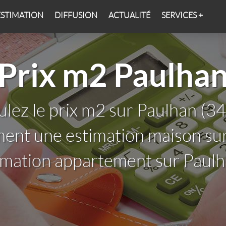
ESTIMATION
DIFFUSION
ACTUALITÉ
SERVICES +
Prix m2 Paulha
ulez le prix m2 sur Paulhan (3
ment une estimation maison su
imation appartement sur Paul