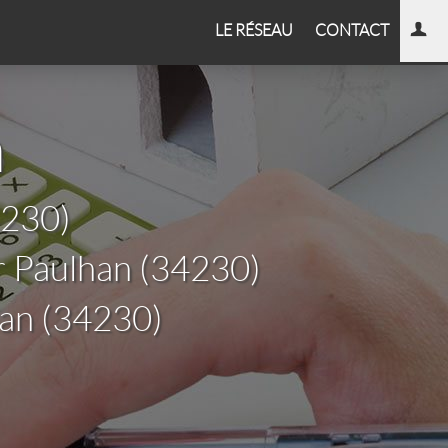
LE RÉSEAU
CONTACT
n
4230)
r Paulhan (34230)
han (34230)