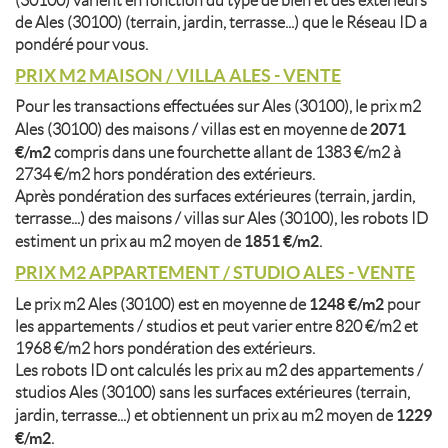
(30100) varient en fonction du type de bien et des extérieurs
de Ales (30100) (terrain, jardin, terrasse...) que le Réseau ID a
pondéré pour vous.
PRIX M2 MAISON / VILLA ALES - VENTE
Pour les transactions effectuées sur Ales (30100), le prix m2
2071
Ales (30100) des maisons / villas est en moyenne de
€/m2
compris dans une fourchette allant de 1383 €/m2 à
2734 €/m2 hors pondération des extérieurs.
Après pondération des surfaces extérieures (terrain, jardin,
terrasse...) des maisons / villas sur Ales (30100), les robots ID
1851 €/m2
estiment un prix au m2 moyen de
.
PRIX M2 APPARTEMENT / STUDIO ALES - VENTE
1248 €/m2
Le prix m2 Ales (30100) est en moyenne de
pour
les appartements / studios et peut varier entre 820 €/m2 et
1968 €/m2 hors pondération des extérieurs.
Les robots ID ont calculés les prix au m2 des appartements /
studios Ales (30100) sans les surfaces extérieures (terrain,
1229
jardin, terrasse...) et obtiennent un prix au m2 moyen de
€/m2
.