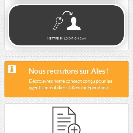
METTRE EN LOCATION Gard
Nous recrutons sur Ales !
Décrouvrez notre concept conçu pour les
agents immobiliers à Ales indépendants.