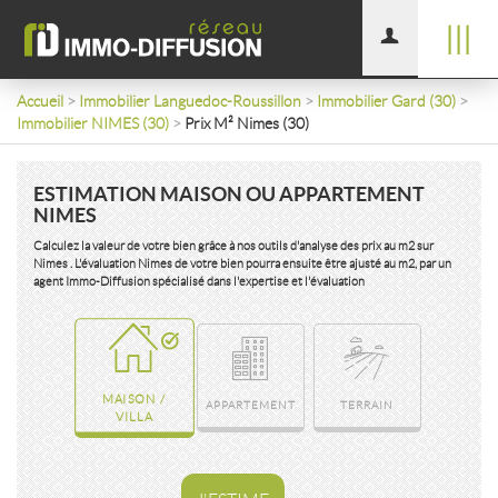
|||
Accueil
>
Immobilier Languedoc-Roussillon
>
Immobilier Gard (30)
>
Immobilier NIMES (30)
>
Prix M² Nimes (30)
ESTIMATION MAISON OU APPARTEMENT
NIMES
Calculez la valeur de votre bien grâce à nos outils d'analyse des prix au m2 sur
Nimes . L'évaluation Nimes de votre bien pourra ensuite être ajusté au m2, par un
agent Immo-Diffusion spécialisé dans l'expertise et l'évaluation
MAISON /
APPARTEMENT
TERRAIN
VILLA