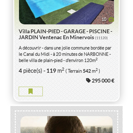
10
Villa PLAIN-PIED - GARAGE - PISCINE -
JARDIN Ventenac En Minervois
(11120)
A découvrir - dans une jolie commune bordée par
le Canal du Midi - à 20 minutes de NARBONNE -
2
belle villa de plain-pied - d'environ 120m
habitable...
2
4
119
2
pièce(s)
-
m
542
( Terrain
m
)
295 000 €