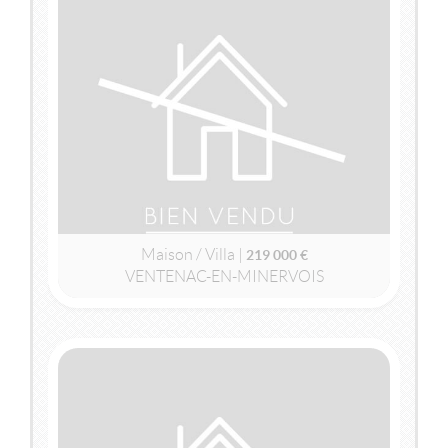
VENDU
VENTENAC-EN-MINERVOIS
(11120)
MAISON / VILLA
219 000 €
Maison / Villa |
219 000 €
VENTENAC-EN-MINERVOIS
2
2
110m
| 5 pièce(s) | Ext. 588m
VENDU
VENTENAC-EN-MINERVOIS
(11120)