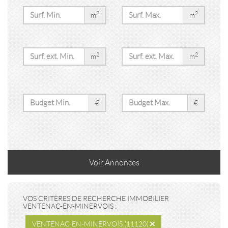
2
2
m
m
2
2
m
m
€
€
Voir
Annonces
VOS CRITÈRES DE RECHERCHE IMMOBILIER
VENTENAC-EN-MINERVOIS :
VENTENAC-EN-MINERVOIS (11120)