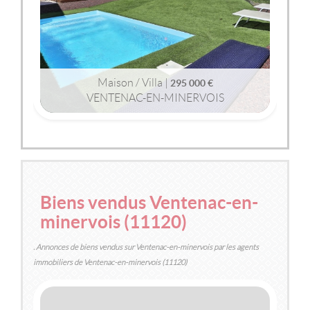
Maison / Villa |
295 000 €
VENTENAC-EN-MINERVOIS
2
2
119m
| 4 pièce(s) | Ext. 542m
Biens vendus Ventenac-en-
minervois (11120)
. Annonces de biens vendus sur Ventenac-en-minervois par les agents
immobiliers de Ventenac-en-minervois (11120)