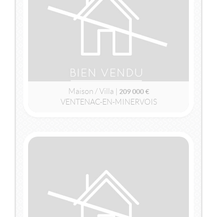
MAISON / VILLA
209 000 €
Maison / Villa |
209 000 €
VENTENAC-EN-MINERVOIS
2
2
93m
| 4 pièce(s) | Ext. 918m
VENDU
VENTENAC-EN-MINERVOIS
(11120)
MAISON / VILLA
195 000 €