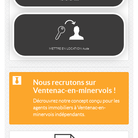
METTRE EN LOCATION Aude
Nous recrutons sur
Ventenac-en-minervois !
Décrouvrez notre concept conçu pour les
agents immobiliers à Ventenac-en-
minervois indépendants.