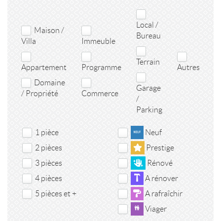
Local /
Maison /
Bureau
Villa
Immeuble
Terrain
Appartement
Programme
Autres
Domaine
Garage
/ Propriété
Commerce
/
Parking
1 pièce
Neuf
2 pièces
Prestige
3 pièces
Rénové
4 pièces
A rénover
5 pièces et +
A rafraîchir
Viager