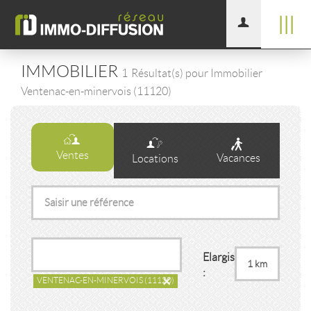
|||
IMMOBILIER
1
Résultat(s) pour Immobilier
Ventenac-en-minervois (11120)
Ventes
Vacances
Locations
Elargissement
:
×
VENTENAC-EN-MINERVOIS
(11120)