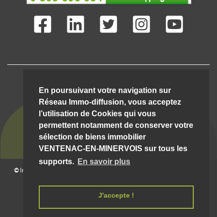
IMMO-DIFFUSION C'EST AUSSI ...
En poursuivant votre navigation sur
Réseau Immo-diffusion, vous acceptez
l’utilisation de Cookies qui vous
permettent notamment de conserver votre
sélection de biens immobilier
VENTENAC-EN-MINERVOIS sur tous les
supports.
En savoir plus
© Immo-Diffusion Ventenac-en-minervois
- Tout droit
06/08/2026 19:20:03 __hostw1__
réservé |
Mentions légales et conditions d'utilisation
J'accepte !