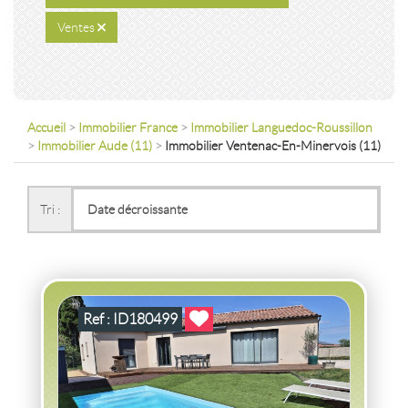
Ventes
Accueil
>
Immobilier France
>
Immobilier Languedoc-Roussillon
>
Immobilier Aude (11)
>
Immobilier Ventenac-En-Minervois (11)
VENTE
VILLA
PLAIN-PIED - GARAGE - PISCINE -
JARDIN
VENTENAC EN MINERVOIS
(11120)
Tri :
VILLA PLAIN-PIED - GARAGE - PISCINE - JARDIN VENTENAC
EN MINERVOIS
2
4
pièce(s)
-
119
m
2
542
( Terrain
m
)
Ref : ID180499