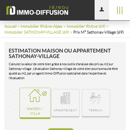
|||
Accueil
>
Immobilier Rhône-Alpes
>
Immobilier Rhône (69)
>
Immobilier SATHONAY-VILLAGE (69)
>
Prix M² Sathonay-Village (69)
ESTIMATION MAISON OU APPARTEMENT
SATHONAY-VILLAGE
Calculez la valeur de votre bien grâce à nos outils d'analyse des prix au m2 sur
Sathonay-village . L'évaluation Sathonay-village de votre bien pourra ensuite être
ajusté au m2, par un agent Immo-Diffusion spécialisé dans l'expertise et
l'évaluation
MAISON /
APPARTEMENT
TERRAIN
VILLA