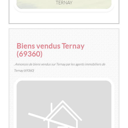
TERNAY
2
2
100m
| 5 pièce(s) | Ext. 326m
Biens vendus Ternay
(69360)
. Annonces de biens vendus sur Ternay par les agents immobiliers de
Ternay (69360)
VENDU
TERNAY
(69360)
APPARTEMENT
225 055 €