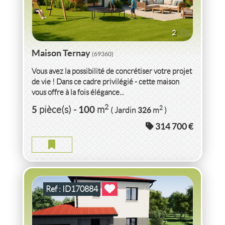
2
Maison Ternay
(69360)
Vous avez la possibilité de concrétiser votre projet
de vie ! Dans ce cadre privilégié - cette maison
vous offre à la fois élégance...
VENTE
MAISON
TERNAY
(69360)
2
5
100
2
pièce(s)
-
m
326
( Jardin
m
)
314 700 €
MAISON TERNAY
2
4
pièce(s)
-
90
m
2
326
( Jardin
m
)
Ref : ID170884