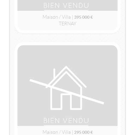
Maison / Villa |
395 000 €
TERNAY
2
2
150m
| 6 pièce(s) | Ext. 750m
VENDU
TERNAY
(69360)
MAISON / VILLA
295 000 €
Maison / Villa |
295 000 €