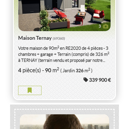
3
Maison Ternay
(69360)
2
Votre maison de 90m
en RE2020 de 4 pièces - 3
2
chambres + garage + Terrain (compris) de 326 m
à TERNAY (terrain vendu et proposé par notre...
2
4
90
2
pièce(s)
-
m
326
( Jardin
m
)
339 900 €