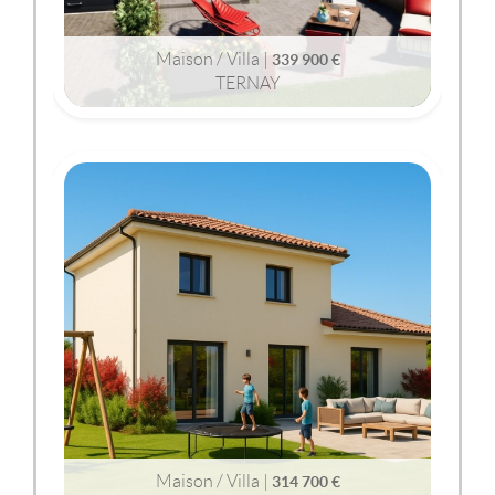
Maison / Villa |
339 900 €
TERNAY
2
2
90m
| 4 pièce(s) | Ext. 326m
TERNAY
(69360)
MAISON / VILLA
314 700 €
Maison / Villa |
314 700 €