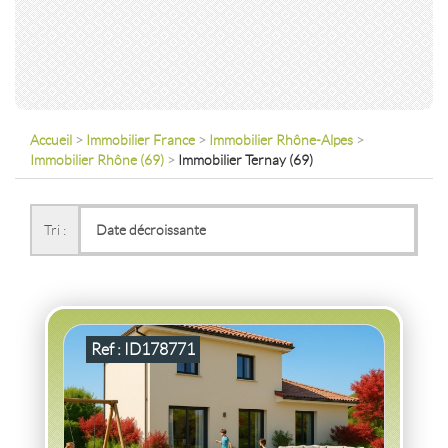
Accueil
>
Immobilier France
>
Immobilier Rhône-Alpes
>
Immobilier Rhône (69)
>
Immobilier Ternay (69)
VENTE
MAISON
TERNAY
(69360)
Tri :
MAISON TERNAY
2
5
pièce(s)
-
100
m
2
326
( Jardin
m
)
Ref : ID178771