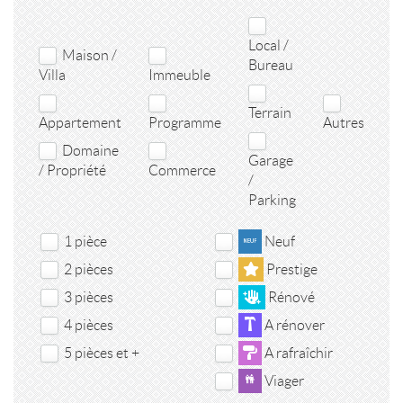
Local /
Maison /
Bureau
Villa
Immeuble
Terrain
Appartement
Programme
Autres
Domaine
Garage
/ Propriété
Commerce
/
Parking
1 pièce
Neuf
2 pièces
Prestige
3 pièces
Rénové
4 pièces
A rénover
5 pièces et +
A rafraîchir
Viager