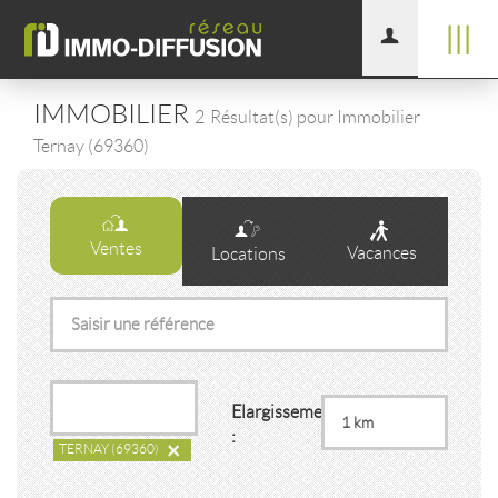
|||
IMMOBILIER
2
Résultat(s) pour Immobilier
Ternay (69360)
Ventes
Vacances
Locations
Elargissement
:
×
TERNAY
(69360)