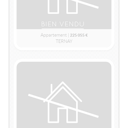
Appartement |
225 055 €
TERNAY
2
2
65m
| 3 pièce(s) | Ext. 11m
VENDU
TERNAY
(69360)
MAISON / VILLA
395 000 €