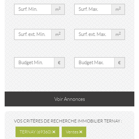
2
2
m
m
2
2
m
m
€
€
Voir
Annonces
VOS CRITÈRES DE RECHERCHE IMMOBILIER TERNAY :
TERNAY (69360)
Ventes