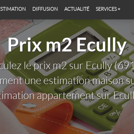
ESTIMATION
DIFFUSION
ACTUALITÉ
SERVICES +
Prix m2 Ecully
culez le prix m2 sur Ecully (69
ement une estimation maison su
timation appartement sur Ecul