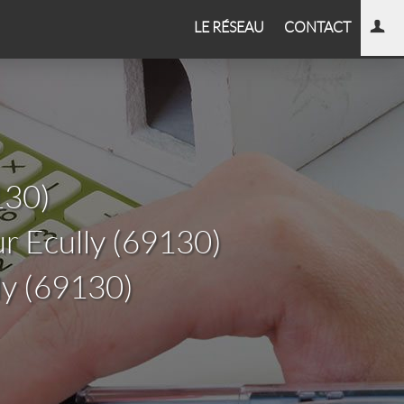
LE RÉSEAU
CONTACT
130)
r Ecully (69130)
ly (69130)