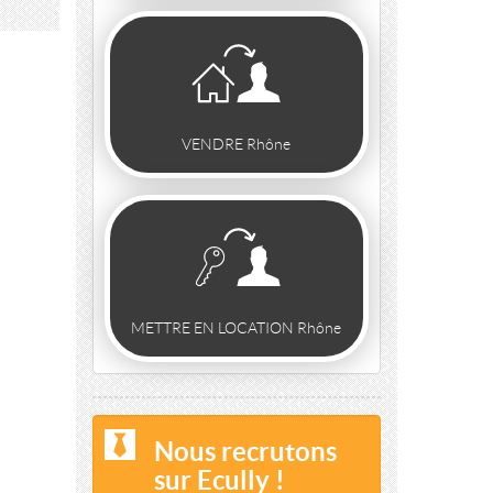
VENDRE Rhône
METTRE EN LOCATION Rhône
Nous recrutons
sur Ecully !