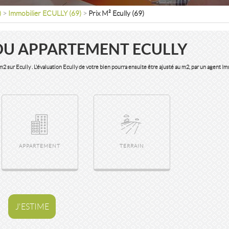
)
>
Immobilier ECULLY (69)
>
Prix M² Ecully (69)
OU APPARTEMENT ECULLY
 m2 sur Ecully . L'évaluation Ecully de votre bien pourra ensuite être ajusté au m2, par un agent I
APPARTEMENT
TERRAIN
J'ESTIME