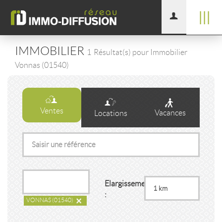
|||
IMMOBILIER
1
Résultat(s) pour Immobilier
Vonnas (01540)
Ventes
Vacances
Locations
Elargissement
:
×
VONNAS
(01540)