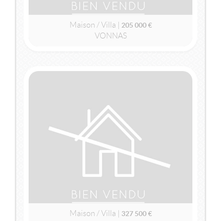
Maison / Villa |
205 000 €
VONNAS
2
2
101m
| 5 pièce(s) | Ext. 1 106m
VENDU
VONNAS
(01540)
MAISON / VILLA
327 500 €
Maison / Villa |
327 500 €