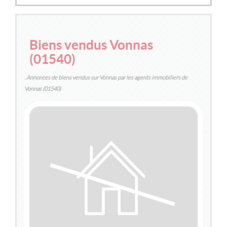
2
32m
| 2 pièce(s)
Biens vendus Vonnas
(01540)
. Annonces de biens vendus sur Vonnas par les agents immobiliers de
Vonnas (01540)
VENDU
VONNAS
(01540)
MAISON / VILLA
205 000 €