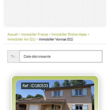
Accueil
>
Immobilier France
>
Immobilier Rhône-Alpes
>
Immobilier Ain (01)
>
Immobilier Vonnas (01)
VENTE
MAISON
AVEC TERRASSE ET JARDIN
VONNAS
(01540)
Tri :
MAISON AVEC TERRASSE ET JARDIN VONNAS
2
5
pièce(s)
-
114
m
2
942
( Jardin
m
)
Ref : ID180533