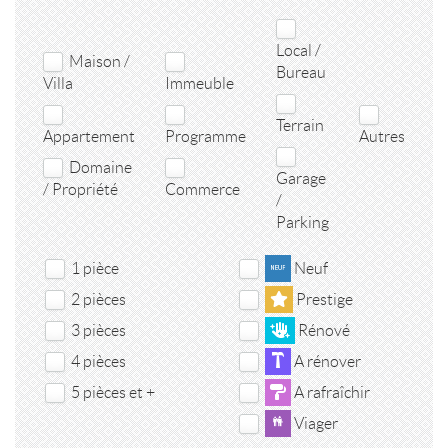
Local /
Maison /
Bureau
Villa
Immeuble
Terrain
Appartement
Programme
Autres
Domaine
Garage
/ Propriété
Commerce
/
Parking
1 pièce
Neuf
2 pièces
Prestige
3 pièces
Rénové
4 pièces
A rénover
5 pièces et +
A rafraîchir
Viager