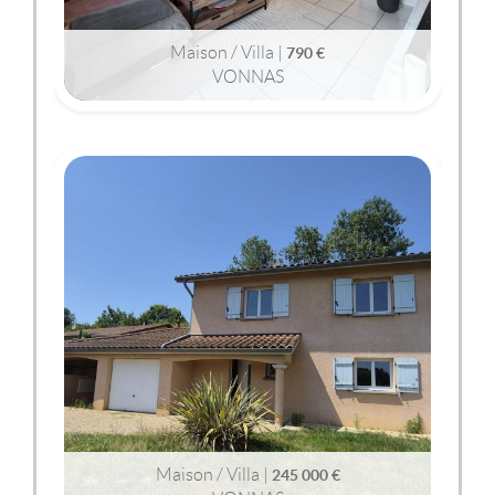
Maison / Villa |
790 €
VONNAS
2
2
53m
| 3 pièce(s) | Ext. 9m
VONNAS
(01540)
MAISON / VILLA
245 000 €
Maison / Villa |
245 000 €