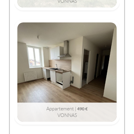
VONNAS
2
2
114m
| 5 pièce(s) | Ext. 942m
VONNAS
(01540)
APPARTEMENT
490 €
Appartement |
490 €
VONNAS