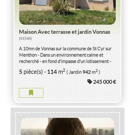
6
Maison Avec terrasse et jardin Vonnas
(01540)
A 10mn de Vonnas sur la commune de St Cyr sur
Menthon - Dans un environnement calme et
recherché - en fond d'impasse d'un lotissement -
découvrez cette agréable...
2
5
114
2
pièce(s)
-
m
942
( Jardin
m
)
245 000 €