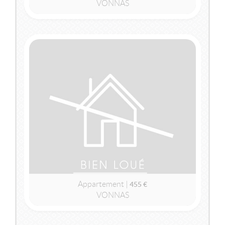
VONNAS
2
2
244m
| 6 pièce(s) | Ext. 1 974m
LOUÉ
VONNAS
(01540)
APPARTEMENT
455 €
Appartement |
455 €
VONNAS