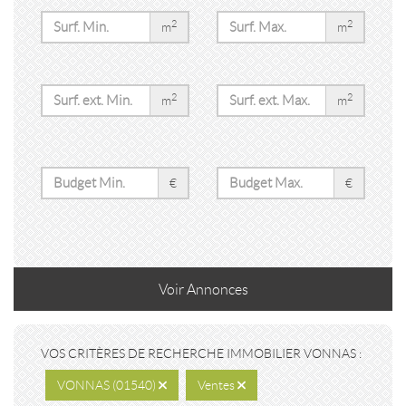
2
2
m
m
2
2
m
m
€
€
Voir
Annonces
VOS CRITÈRES DE RECHERCHE IMMOBILIER VONNAS :
VONNAS (01540)
Ventes