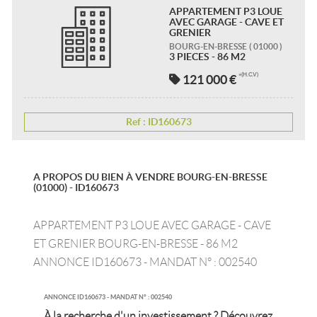
APPARTEMENT P3 LOUE
AVEC GARAGE - CAVE ET
GRENIER
BOURG-EN-BRESSE
( 01000 )
3 PIECES -
86 M2
(H.C.V)
121 000 €
*
Ref : ID160673
A PROPOS DU BIEN À VENDRE BOURG-EN-BRESSE
(01000) - ID160673
APPARTEMENT P3 LOUE AVEC GARAGE - CAVE
ET GRENIER BOURG-EN-BRESSE - 86 M2
ANNONCE ID160673 - MANDAT N° : 002540
ANNONCE ID160673 - MANDAT N° : 002540
À la recherche d'un investissement ? Découvrez