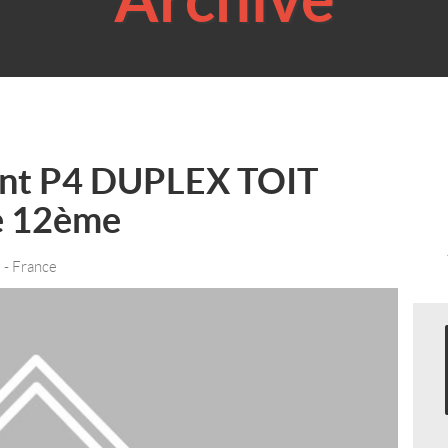
ent P4 DUPLEX TOIT
e 12ème
2
- France