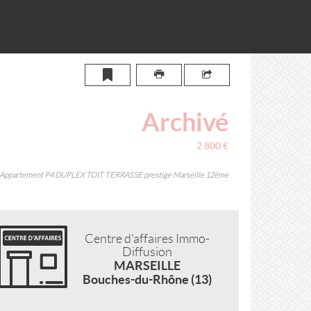
Archivé
2 800
€
Appartement P4 DUPLEX TOIT TERRASSE prestige Marseille 12ème
Centre d'affaires Immo-
Diffusion
MARSEILLE
Bouches-du-Rhône (13)