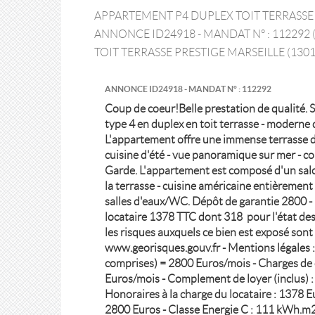
APPARTEMENT P4 DUPLEX TOIT TERRASSE 
ANNONCE ID24918 - MANDAT N° : 112292
TOIT TERRASSE PRESTIGE MARSEILLE (1301
ANNONCE ID24918 - MANDAT N° : 112292
Coup de coeur!Belle prestation de qualité.
type 4 en duplex en toit terrasse - moderne
L'appartement offre une immense terrasse 
cuisine d'été - vue panoramique sur mer - co
Garde. L'appartement est composé d'un salo
la terrasse - cuisine américaine entièrement
salles d'eaux/WC. Dépôt de garantie 2800 -
locataire 1378 TTC dont 318  pour l'état des
les risques auxquels ce bien est exposé sont 
www.georisques.gouv.fr - Mentions légales 
comprises) = 2800 Euros/mois - Charges de
Euros/mois - Complement de loyer (inclus) :
Honoraires à la charge du locataire : 1378 E
2800 Euros - Classe Energie C : 111 kWh.m2