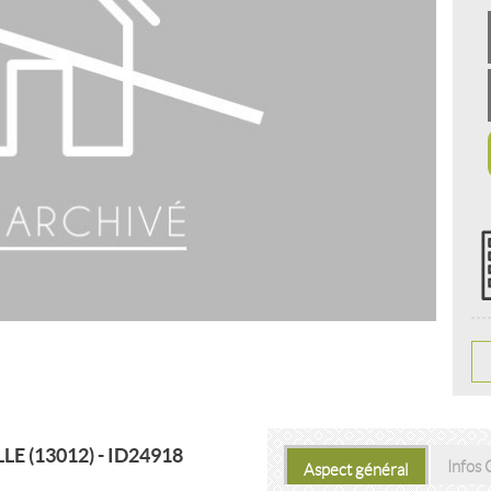
E (13012) - ID24918
Infos
Aspect général