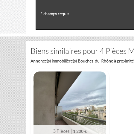
* champs requis
Biens similaires pour 4 Pièce
Annonce(s) immobilière(s) Bouches-du-Rhône à proximi
MARSEILLE (13001)
3 PIÈCES
1 200 €
3 Pièces |
1 200 €