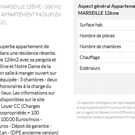
Aspect général Apparte
MARSEILLE 12ÈME - 106 M2
MARSEILLE 12ème
 ( APPARTEMENT P4 DUPLEX
2))
Surface hab.
Nombre de pièces
 Superbe appartement de
Nombre de chambres
 dans une résidence récente.
Chauffage
de 124m2 avec sa pergola et
lline et Notre Dame de la
Extérieurs
n salle à manger ouvert sur
 équipée - 3 chambres - deux
 honoraires à la charge du
 lieux. Les informations sur
disponibles sur le site
Ce logement prestigieux de type Appar
: Loyer CC (Charges
le type Appartement P4 luxieux dit haut 
 copropriétés = 100
par un agent du Réseau Immo-Diffusion de
immobilier
location Appartement P4 Mars
 100.00 Euros/mois -
uros - Dépot de garantie :
.an - (DPE ancienne version)