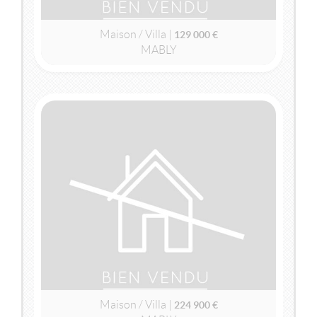
Maison / Villa |
129 000 €
MABLY
2
2
110m
| 5 pièce(s) | Ext. 740m
VENDU
MABLY
(42300)
MAISON / VILLA
224 900 €
Maison / Villa |
224 900 €