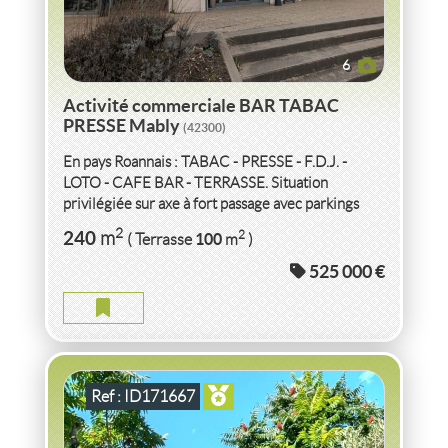
6
Activité commerciale BAR TABAC
PRESSE Mably
(42300)
En pays Roannais : TABAC - PRESSE - F.D.J. -
LOTO - CAFE BAR - TERRASSE. Situation
privilégiée sur axe à fort passage avec parkings
privatifs - Affaire hyper saine...
VENTE
MAISON
MABLY
(42300)
2
240
2
m
100
( Terrasse
m
)
525 000 €
MAISON MABLY
2
4
pièce(s)
-
91
m
2
330
( Terrain
m
)
Ref : ID171667