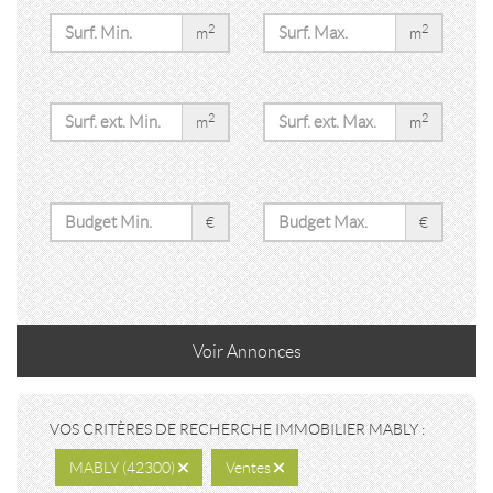
2
2
m
m
2
2
m
m
€
€
Voir
Annonces
VOS CRITÈRES DE RECHERCHE IMMOBILIER MABLY :
MABLY (42300)
Ventes