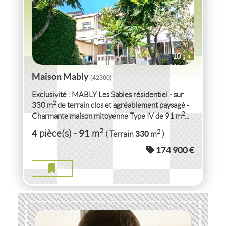
10
Maison Mably
(42300)
Exclusivité : MABLY Les Sables résidentiel - sur
2
330 m
de terrain clos et agréablement paysagé -
2
Charmante maison mitoyenne Type IV de 91 m
...
2
4
91
2
pièce(s)
-
m
330
( Terrain
m
)
174 900 €