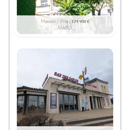
Maison / Villa |
174 900 €
MABLY
2
2
91m
| 4 pièce(s) | Ext. 330m
MABLY
(42300)
COMMERCES
525 000 €