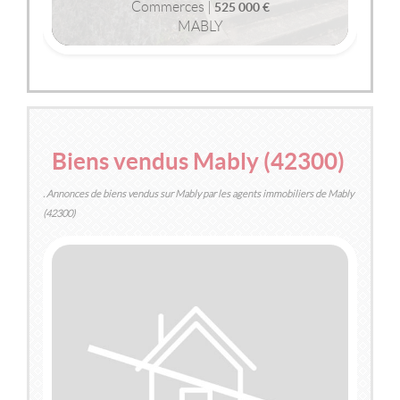
Commerces |
525 000 €
MABLY
2
2
240m
| pièce(s) | Ext. 100m
Biens vendus Mably (42300)
. Annonces de biens vendus sur Mably par les agents immobiliers de Mably
(42300)
VENDU
MABLY
(42300)
MAISON / VILLA
179 000 €