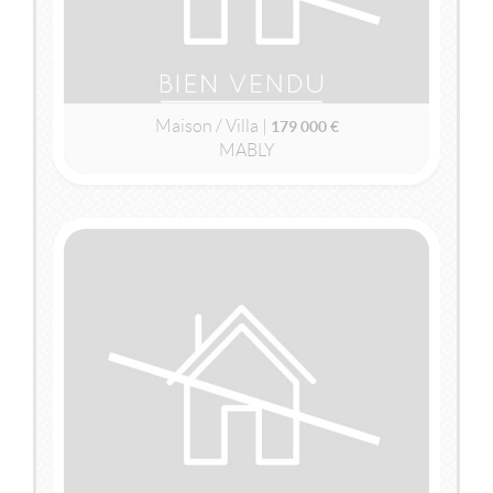
Maison / Villa |
179 000 €
MABLY
2
2
122m
| 5 pièce(s) | Ext. 700m
VENDU
MABLY
(42300)
MAISON / VILLA
129 000 €