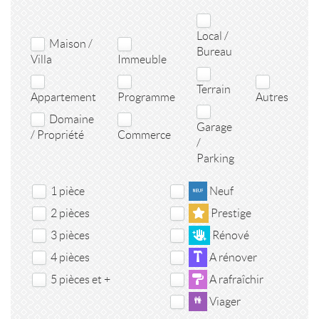
Local /
Maison /
Bureau
Villa
Immeuble
Terrain
Appartement
Programme
Autres
Domaine
Garage
/ Propriété
Commerce
/
Parking
1 pièce
Neuf
2 pièces
Prestige
3 pièces
Rénové
4 pièces
A rénover
5 pièces et +
A rafraîchir
Viager