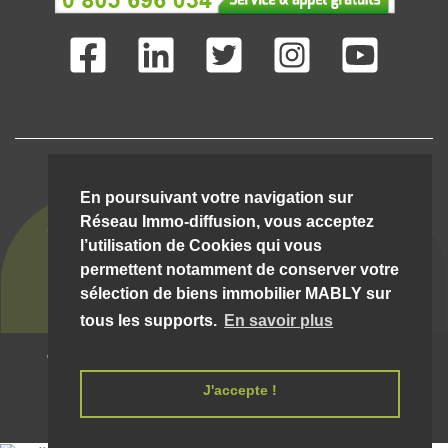
IMMO-DIFFUSION C'EST AUSSI ...
En poursuivant votre navigation sur
Réseau Immo-diffusion, vous acceptez
l’utilisation de Cookies qui vous
permettent notamment de conserver votre
sélection de biens immobilier MABLY sur
tous les supports.
En savoir plus
© Immo-Diffusion Mably
- Tout droit réservé |
09/08/2026 11:02:01 __hostw1__
Mentions légales et conditions d'utilisation
J'accepte !