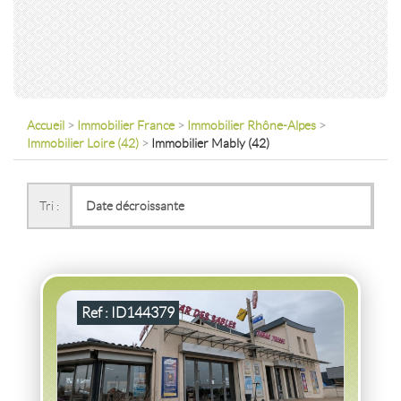
Accueil
>
Immobilier France
>
Immobilier Rhône-Alpes
>
Immobilier Loire (42)
>
Immobilier Mably (42)
VENTE
ACTIVITÉ COMMERCIALE
BAR TABAC
PRESSE
MABLY
(42300)
Tri :
ACTIVITÉ COMMERCIALE BAR TABAC PRESSE MABLY
2
240
m
2
100
( Terrasse
m
)
Ref : ID144379