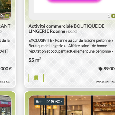
10
1
URANT
Activité commerciale BOUTIQUE DE
LINGERIE Roanne
0)
(42300)
 de la
EXCLUSIVITE - Roanne au cur de la zone piétonne «
Boutique de Lingerie » : Affaire saine - de bonne
URANT
réputation et occupant actuellement une personne -
Superficie...
S OU
VENTE
ACTIVITÉ COMMERCIALE
2
55
m
RESTAURANT
CAPBRETON
00)
(40130)
 000 €
89 00
RE
ACTIVITÉ COMMERCIALE RESTAURANT
ain Laval
Immobilier Roa
CAPBRETON
2
80
2
m
20
( Terrasse
m
)
Ref : ID180807