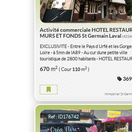
Activité commerciale HOTEL RESTA
MURS ET FONDS St Germain Laval
(4226
EXCLUSIVITE - Entre le Pays d Urfé et les Gorges
Loire - à 5mn de lA89 - Au cur dune petite ville
touristique de 2800 habitants - HOTEL RESTA
LICENCE IV...
VENTE
ACTIVITÉ COMMERCIALE
FLEUR
2
670
2
m
110
( Cour
m
)
AUTRE ACTIVITÉ
PERROS GUIREC
(227
369
ACTIVITÉ COMMERCIALE FLEURS OU AUT
Immobilier St Germ
ACTIVITÉ PERROS GUIREC
2
35
2
m
10
( Ext.
m
)
Ref : ID176742