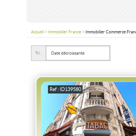
Accueil
>
Immobilier France
>
Immobilier Commerce Fran
VENTE
ACTIVITÉ COMMERCIALE
TAB
ROANNE
(42300)
Tri :
ACTIVITÉ COMMERCIALE TABAC ROANN
2
20
m
Ref : ID139580