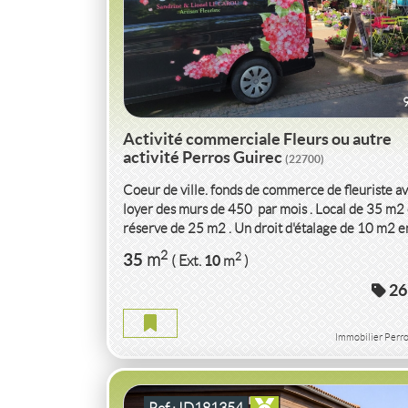
Activité commerciale Fleurs ou autre
activité Perros Guirec
(22700)
Coeur de ville. fonds de commerce de fleuriste a
loyer des murs de 450  par mois . Local de 35 m2
réserve de 25 m2 . Un droit d'étalage de 10 m2 e
extérieur....
VENTE
ACTIVITÉ COMMERCIALE
GLAC
2
35
2
m
10
( Ext.
m
)
CAPBRETON
(40130)
26
ACTIVITÉ COMMERCIALE GLACIER CAPBRE
Immobilier Perro
2
63
2
m
20
( Terrasse
m
)