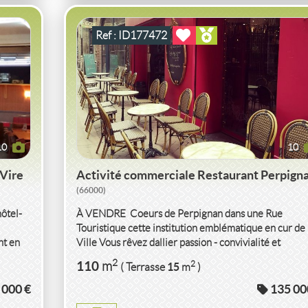
Ref : ID177472
10
10
 Vire
Activité commerciale Restaurant Perpign
(66000)
hôtel-
À VENDRE  Coeurs de Perpignan dans une Rue
Touristique cette institution emblématique en cur de
nt en
Ville Vous rêvez dallier passion - convivialité et
rentabilité...
VENTE
ACTIVITÉ COMMERCIALE
2
110
2
m
15
( Terrasse
m
)
RESTAURANT
CARCASSONNE
(11000)
 000 €
135 00