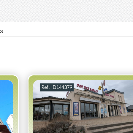
ce
AC
VENTE
ACTIVITÉ COMMERCIALE
BAR TABA
PRESSE
MABLY
(42300)
E
ACTIVITÉ COMMERCIALE BAR TABAC PRESSE
MABLY
2
240
2
m
100
( Terrasse
m
)
Ref : ID144379