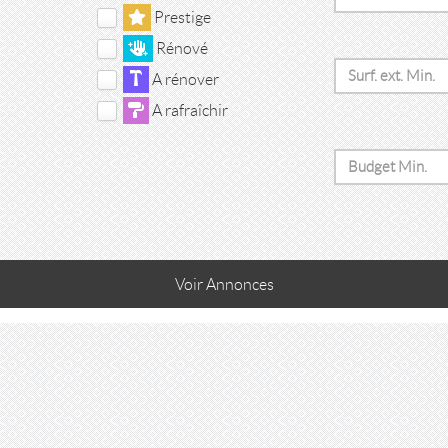
Prestige
Rénové
A rénover
A rafraîchir
Voir
Annonces