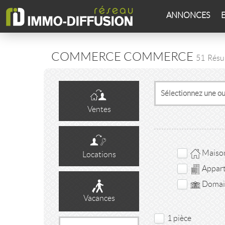
ANNONCES
COMMERCE COMMERCE
51
Résu
Ventes
Maison 
Locations
Appar
Domain
Vacances
1 pièce