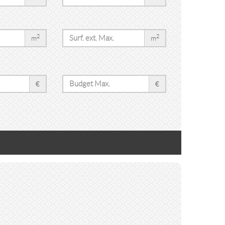
2
2
m
m
€
€