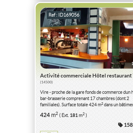
Ref : ID169056
Activité commerciale Hôtel restaurant
(14500)
Vire - proche de la gare fonds de commerce dun 
bar-brasserie comprenant 17 chambres (dont 2
2
familiales). Surface totale 424 m
dans un bâtime
pierre...
VENTE
ACTIVITÉ COMMERCIALE
2
424
2
m
181
( Ext.
m
)
RESTAURANT
GIGONDAS
(84190)
158