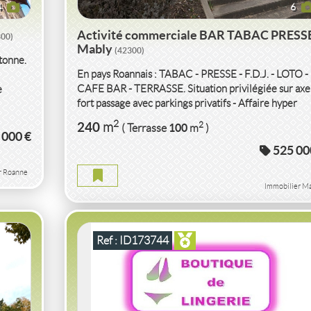
4
6
Activité commerciale BAR TABAC PRESS
300)
Mably
(42300)
tonne.
En pays Roannais : TABAC - PRESSE - F.D.J. - LOTO -
CAFE BAR - TERRASSE. Situation privilégiée sur axe
e
fort passage avec parkings privatifs - Affaire hyper
saine...
EL
VENTE
ACTIVITÉ COMMERCIALE
BOUTIQU
2
240
2
m
100
( Terrasse
m
)
 000 €
DE LINGERIE
ROANNE
(42300)
525 00
0)
r Roanne
ACTIVITÉ COMMERCIALE BOUTIQUE DE LINGERI
Immobilier Ma
ROANNE
ANT
2
55
m
Ref : ID173744