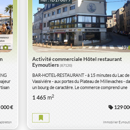
1
10
on
Activité commerciale Hôtel restaurant
Eymoutiers
(87120)
NG 
BAR-HOTEL-RESTAURANT - à 15 minutes du Lac de
ajeur
Vassiviére - aux portes du Plateau de Millevaches - d
tisan
un bourg de caractère. Le commerce comprend une
salle...
EL
VENTE
ACTIVITÉ COMMERCIALE
2
1 465
m
RESTAURANT
PERPIGNAN
(66000)
 000 €
129 00
 VIRE
ACTIVITÉ COMMERCIALE RESTAURANT PERPIGN
apbreton
Immobilier Eymouti
2
110
2
m
15
( Terrasse
m
)