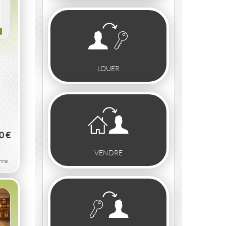
LOUER
0 €
VENDRE
nne