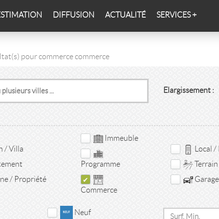
ESTIMATION
DIFFUSION
ACTUALITÉ
SERVICES +
ltat(s) pour commerce commerce
Elargissement :
Immeuble
/ Villa
Local /
tement
Terrain
Programme
e / Propriété
Garage 
Commerce
Neuf