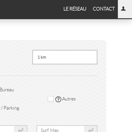
LE RÉSEAU
CONTACT
 Bureau
Autres
/ Parking
2
2
m
m