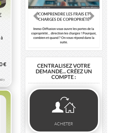
E
COMPRENDRE LES FRAIS ET
CHARGES DE COPROPRIÉTÉ
Immo-Diffusion vous ouvre les portes de la
copropriété… direction les charges ! Pourquoi,
 à
combien et quand ? On vous répond dans la
suite.
E
0 €
CENTRALISEZ VOTRE
DEMANDE... CRÉEZ UN
COMPTE :
E
bly
ACHETER