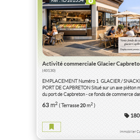
Ref : ID181354
Activité commerciale Glacier Capbret
(40130)
EMPLACEMENT Numéro 1  GLACIER / SNACKI
PORT DE CAPBRETON Situé sur un axe piéton m
du port de Capbreton - ce fonds de commerce dar
glacier bénéficie...
VENTE
ACTIVITÉ COMMERCIALE
HÔT
2
63
2
m
20
( Terrasse
m
)
RESTAURANT
VIRE
(14500)
180
ACTIVITÉ COMMERCIALE HÔTEL RESTAURANT
Immobilier C
2
424
2
m
181
( Ext.
m
)