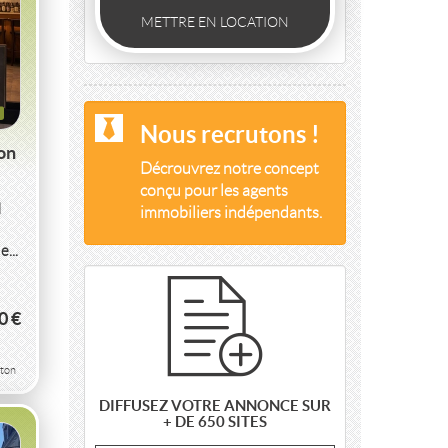
METTRE EN LOCATION
Nous recrutons !
on
Décrouvrez notre concept
conçu pour les agents
N
immobiliers indépendants.
...
0 €
ton
DIFFUSEZ VOTRE ANNONCE SUR
+ DE 650 SITES