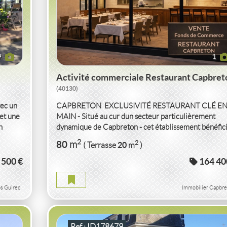
9
1
Activité commerciale Restaurant Capbret
(40130)
vec un
CAPBRETON  EXCLUSIVITÉ RESTAURANT CLÉ E
 et une
MAIN - Situé au cur dun secteur particulièrement
n
dynamique de Capbreton - cet établissement bénéficie
IER
VENTE
ACTIVITÉ COMMERCIALE
HÔTEL
2
80
2
m
20
( Terrasse
m
)
RESTAURANT
EYMOUTIERS
(87120)
 500 €
164 40
TON
ACTIVITÉ COMMERCIALE HÔTEL RESTAURANT
s Guirec
Immobilier Capbre
EYMOUTIERS
2
1 465
m
Ref : ID178679