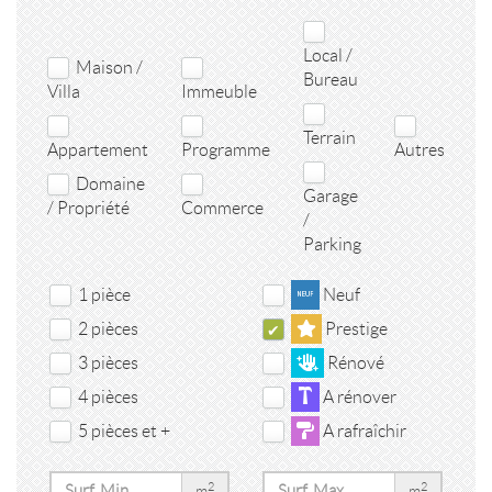
Local /
Maison /
Bureau
Villa
Immeuble
Terrain
Appartement
Programme
Autres
Domaine
Garage
/ Propriété
Commerce
/
Parking
1 pièce
Neuf
2 pièces
Prestige
3 pièces
Rénové
4 pièces
A rénover
5 pièces et +
A rafraîchir
2
2
m
m