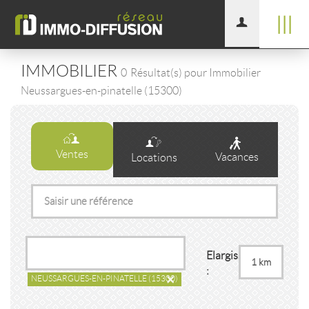
|||
IMMOBILIER
0
Résultat(s) pour Immobilier
Neussargues-en-pinatelle (15300)
Ventes
Vacances
Locations
Elargissement
:
×
NEUSSARGUES-EN-PINATELLE
(15300)