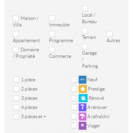
Local /
Maison /
Bureau
Villa
Immeuble
Terrain
Appartement
Programme
Autres
Domaine
Garage
/ Propriété
Commerce
/
Parking
1 pièce
Neuf
2 pièces
Prestige
3 pièces
Rénové
4 pièces
A rénover
5 pièces et +
A rafraîchir
Viager