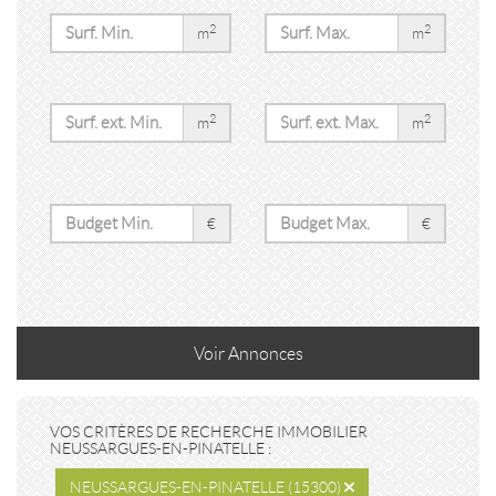
2
2
m
m
2
2
m
m
€
€
Voir
Annonces
VOS CRITÈRES DE RECHERCHE IMMOBILIER
NEUSSARGUES-EN-PINATELLE :
NEUSSARGUES-EN-PINATELLE (15300)