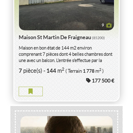
9
Maison St Martin De Fraigneau
(85200)
Maison en bon état de 144 m2 environ
comprenant 7 pièces dont 4 belles chambres dont
une avec un balcon. L'entrée s'effectue par la
véranda - cuisine équipée...
2
7
144
2
pièce(s)
-
m
1 778
( Terrain
m
)
177 500 €