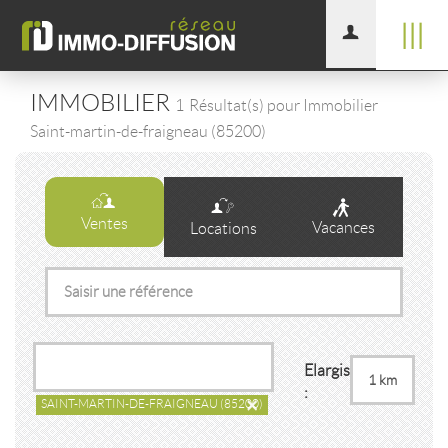
|||
IMMOBILIER
1
Résultat(s) pour Immobilier
Saint-martin-de-fraigneau (85200)
Ventes
Vacances
Locations
Elargissement
:
×
SAINT-MARTIN-DE-FRAIGNEAU
(85200)