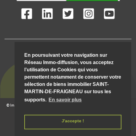
IMMO-DIFFUSION C'EST AUSSI ...
En poursuivant votre navigation sur
Réseau Immo-diffusion, vous acceptez
l’utilisation de Cookies qui vous
permettent notamment de conserver votre
sélection de biens immobilier SAINT-
MARTIN-DE-FRAIGNEAU sur tous les
supports.
En savoir plus
© Immo-Diffusion Saint-martin-de-fraigneau
- Tout droit
09/08/2026 07:38:27 __hostw1__
réservé |
Mentions légales et conditions d'utilisation
J'accepte !