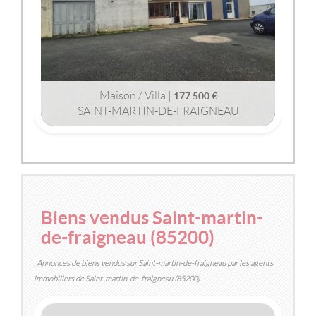
Maison / Villa |
177 500 €
SAINT-MARTIN-DE-FRAIGNEAU
2
2
144m
| 7 pièce(s) | Ext. 1 778m
Biens vendus Saint-martin-
de-fraigneau (85200)
. Annonces de biens vendus sur Saint-martin-de-fraigneau par les agents
immobiliers de Saint-martin-de-fraigneau (85200)