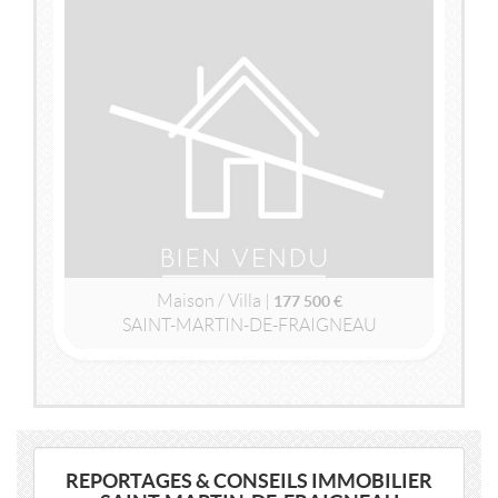
VENDU
SAINT-MARTIN-DE-FRAIGNEAU
(85200)
MAISON / VILLA
177 500 €
Maison / Villa |
177 500 €
SAINT-MARTIN-DE-FRAIGNEAU
2
2
144m
| 6 pièce(s) | Ext. 1 748m
REPORTAGES & CONSEILS IMMOBILIER