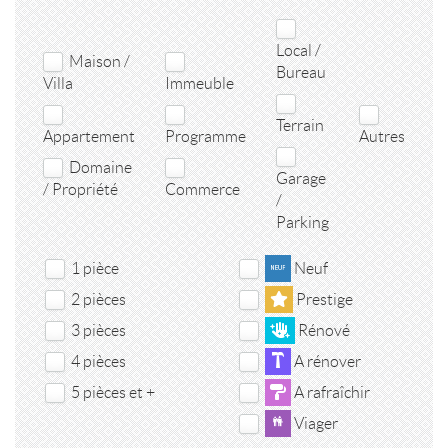
Local /
Maison /
Bureau
Villa
Immeuble
Terrain
Appartement
Programme
Autres
Domaine
Garage
/ Propriété
Commerce
/
Parking
1 pièce
Neuf
2 pièces
Prestige
3 pièces
Rénové
4 pièces
A rénover
5 pièces et +
A rafraîchir
Viager