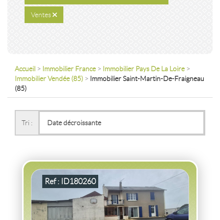
Ventes
Accueil
>
Immobilier France
>
Immobilier Pays De La Loire
>
Immobilier Vendée (85)
>
Immobilier Saint-Martin-De-Fraigneau
(85)
VENTE
MAISON
ST MARTIN DE FRAIGNEAU
(85200)
Tri :
MAISON ST MARTIN DE FRAIGNEAU
2
7
pièce(s)
-
144
m
2
1 778
( Terrain
m
)
Ref : ID180260