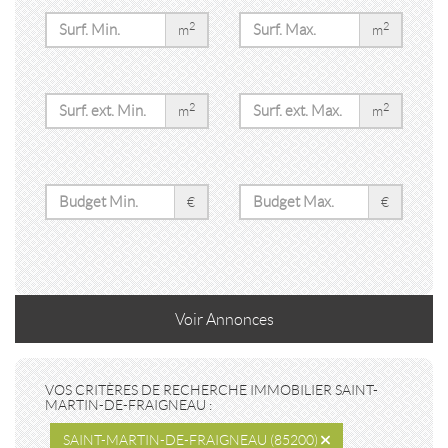
2
2
m
m
2
2
m
m
€
€
Voir
Annonces
VOS CRITÈRES DE RECHERCHE IMMOBILIER SAINT-
MARTIN-DE-FRAIGNEAU :
SAINT-MARTIN-DE-FRAIGNEAU (85200)