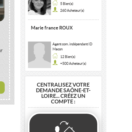
5 Bien(s)
260 Acheteur(s)
Marie france ROUX
Agent com. indépendant ID
Macon
ur
12 Bien(s)
+500 Acheteur(s)
CENTRALISEZ VOTRE
DEMANDE SAÔNE-ET-
LOIRE... CRÉEZ UN
COMPTE :