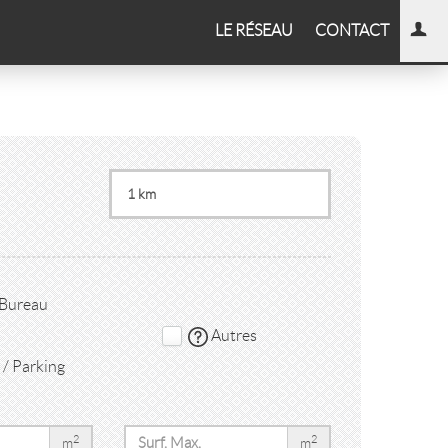
LE RÉSEAU
CONTACT
 Bureau
Autres
/ Parking
2
2
m
m