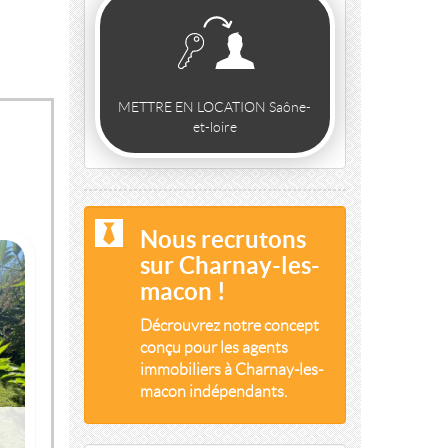
METTRE EN LOCATION Saône-
et-loire
Nous recrutons
sur Charnay-les-
macon !
Décrouvrez notre concept
conçu pour les agents
immobiliers à Charnay-les-
macon indépendants.