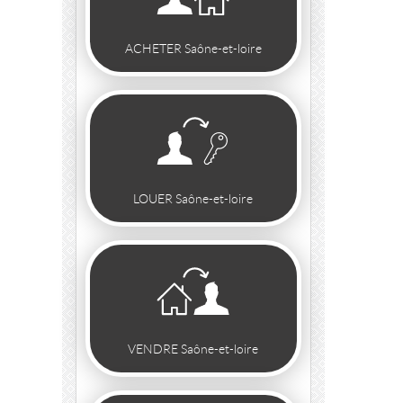
ACHETER Saône-et-loire
LOUER Saône-et-loire
VENDRE Saône-et-loire