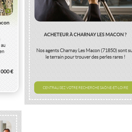
10
acon
ACHETEUR À CHARNAY LES MACON ?
e
 au
Nos agents
Charnay Les Macon (71850)
sont s
 en
le terrain pour trouver des perles rares !
 000 €
CENTRALISEZ VOTRE RECHERCHE SAÔNE-ET-LOIRE