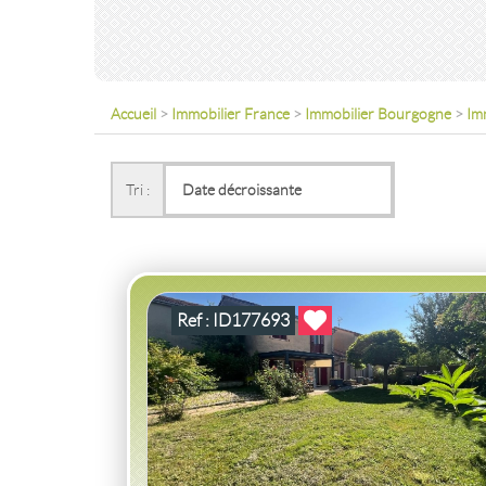
Accueil
>
Immobilier France
>
Immobilier Bourgogne
>
Im
VENTE
MAISON
CHARNAY LES MAC
(71850)
Tri :
MAISON CHARNAY LES MACON
2
4
100
pièce(s)
-
m
Ref : ID177693