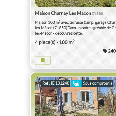
Maison Charnay Les Macon
(71850)
2
Maison 100 m
avec terrasse &amp; garage Char
lès-Mâcon (71850)Dans un cadre agréable de C
lès-Mâcon - découvrez cette...
VENTE
MAISON
CONTEMPORAINE
2
4
100
pièce(s)
-
m
RÉNOVÉ(E)
CHARNAY LES MACON
(718
240
MAISON CONTEMPORAINE CHARNAY LES M
2
5
114
2
pièce(s)
-
m
250
( Terrain
m
)
Ref : ID131248
Sous compromis