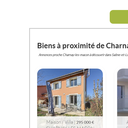
Biens à proximité de Char
Annonces proche Charnay-les-macon à découvrir dans Saône-et-Lo
CHARNAY-LES-MACON
(71850)
MAISON / VILLA
295 000 €
Maison / Villa |
295 000 €