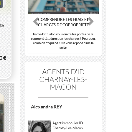
COMPRENDRE LES FRAIS ET
CHARGES DE COPROPRIÉTÉ
te
Immo-Diffusion vous ouvre les portes de la
copropriété… direction les charges ! Pourquoi,
combien et quand ? On vous répond dans la
suite.
0 €
AGENTS D'ID
CHARNAY-LES-
MACON
Alexandra REY
Agent immobilier ID
Charnay-Les-Macon