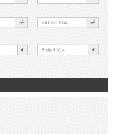
2
2
m
m
€
€