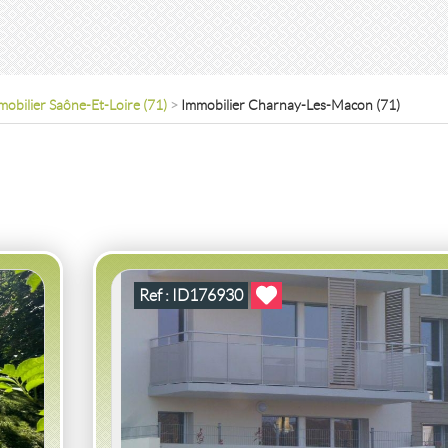
mobilier Saône-Et-Loire (71)
>
Immobilier Charnay-Les-Macon (71)
ON
VENTE
APPARTEMENT P2
CHARNAY LES
MACON
(71850)
APPARTEMENT P2 CHARNAY LES MACON
2
2
53
2
pièce(s)
-
m
12
( Terrasse
m
)
Ref : ID176930