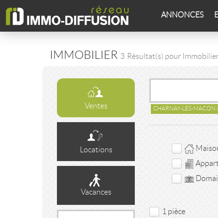
ANNONCES
IMMOBILIER
3
Résultat(s) pour Immobili
Ventes
CHARNAY-LES-MACON
Maison 
Locations
Appar
Domain
Vacances
1 pièce