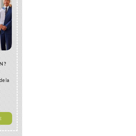
N ?
de la
E