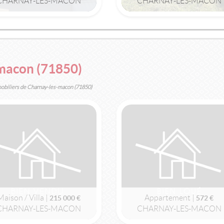
CHARNAY-LES-MACON
CHARNAY-LES-MACON
2
2
2
3m
| 2 pièce(s) | Ext. 12m
100m
| 4 pièce(s)
macon (71850)
mobiliers de Charnay-les-macon (71850)
LOUÉ
VENDU
CHARNAY-LES-MACON
CHARNAY-LES-MACON
(71850)
(71850)
APPARTEMENT
APPARTEMENT
451 €
98 000 €
Appartement |
Appartement |
451 €
98 000 €
CHARNAY-LES-MACON
CHARNAY-LES-MACON