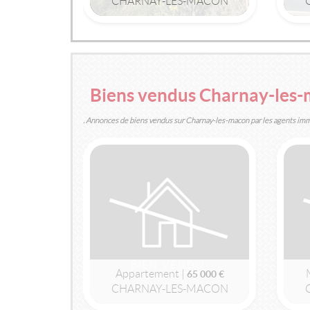
CHARNAY-LES-MACON
2
2
114m
| 5 pièce(s) | Ext. 250m
5
Biens vendus Charnay-les-
. Annonces de biens vendus sur Charnay-les-macon par les agents im
LOUÉ
CHARNAY-LES-MACON
(71850)
APPARTEMENT
460 €
Appartement |
460 €
CHARNAY-LES-MACON