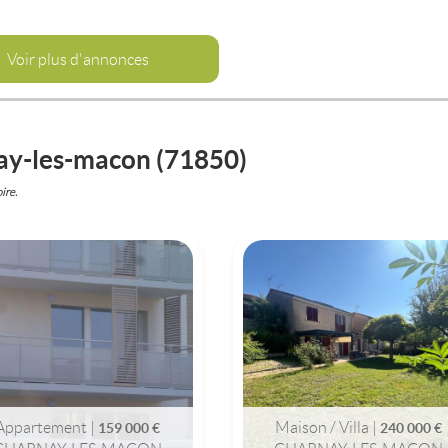
Voir plus d'annonces
nay-les-macon (71850)
ire.
CHARNAY-LES-MACON
CHARNAY-LES-MACON
(71850)
(71850)
APPARTEMENT
MAISON / VILLA
159 000 €
240 000 €
Appartement |
Maison / Villa |
159 000 €
240 000 €