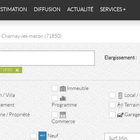
ESTIMATION
DIFFUSION
ACTUALITÉ
SERVICES +
er Charnay-les-macon (71850)
Elargissement :
×
(71850)
Immeuble
/ Villa
Local /
tement
Terrain
Programme
e / Propriété
Garage 
Commerce
Neuf