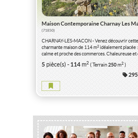
Maison Contemporaine Charnay Les M
(71850)
CHARNAY-LES-MACON - Venez découvrir cett
2
charmante maison de 114 m
idéalement placée :
calme et proche des commerces. Chaleureuse et
parfait...
2
5
114
2
pièce(s)
-
m
250
( Terrain
m
)
295