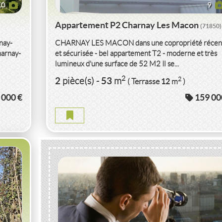
10
9
Appartement P2 Charnay Les Macon
(71850)
nay-
CHARNAY LES MACON dans une copropriété récen
harnay-
et sécurisée - bel appartement T2 - moderne et très
lumineux d'une surface de 52 M2 Il se...
2
2
53
2
pièce(s)
-
m
12
( Terrasse
m
)
50)
 000 €
159 00
ACON