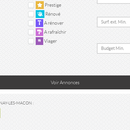
Prestige
Rénové
A rénover
A rafraîchir
Viager
Voir
Annonces
NAY-LES-MACON :