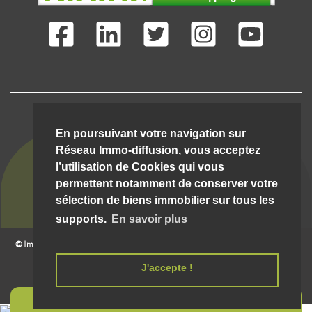
IMMO-DIFFUSION C'EST AUSSI ...
En poursuivant votre navigation sur
Réseau Immo-diffusion, vous acceptez
l’utilisation de Cookies qui vous
permettent notamment de conserver votre
sélection de biens immobilier sur tous les
supports.
En savoir plus
© Immo-Diffusion Lesparre-medoc
- Tout droit réservé |
07/08/2026 22:52:17 __hostw1__
Mentions légales et conditions d'utilisation
J'accepte !
CONTACT MAIL